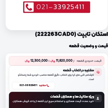
استکان تایپت (222263CAD0)
قیمت و وضعیت قطعه
12,300,000
11,820,000
قیمت حدودی قطعه:
از
ریال
تا
ریال
مشاوره در انتخاب قطعه
کارشناس فنی مای کیا برای انتخاب دقیق قطعه مناسب خودرو شما پاسخگو
است.
021-33925411
مشاوره
ویژه مکانیک‌ها و همکاران قطعات
خرید عمده، قیمت همکاری و استعلام سریع این قطعه از واحد فروش همکاران.