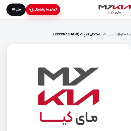
منو
تماس با پشتیبانی
خانه
لوازم یدکی کیا
استکان تایپت (222263CAD0)