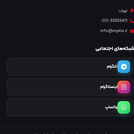
تهران
021-33925411
info@mykia.ir
شبکه‌های اجتماعی
تلگرام
اینستاگرام
واتساپ