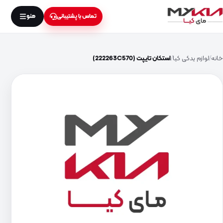
منو
تماس با پشتیبانی
خانه
لوازم یدکی کیا
استکان تایپت (222263C570)