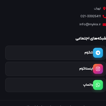
تهران
021-33925411
info@mykia.ir
شبکه‌های اجتماعی
تلگرام
اینستاگرام
واتساپ