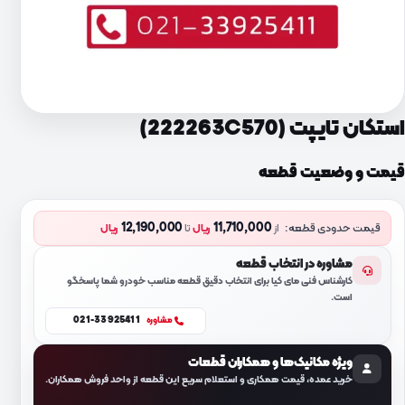
استکان تایپت (222263C570)
قیمت و وضعیت قطعه
12,190,000
11,710,000
قیمت حدودی قطعه:
از
ریال
تا
ریال
مشاوره در انتخاب قطعه
کارشناس فنی مای کیا برای انتخاب دقیق قطعه مناسب خودرو شما پاسخگو
است.
021-33925411
مشاوره
ویژه مکانیک‌ها و همکاران قطعات
خرید عمده، قیمت همکاری و استعلام سریع این قطعه از واحد فروش همکاران.