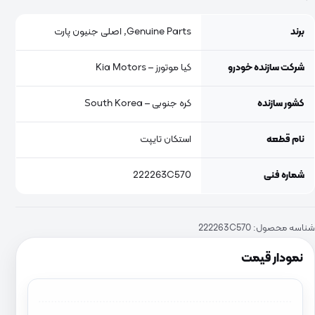
برند
Genuine Parts, اصلی جنیون پارت
شرکت سازنده خودرو
کیا موتورز – Kia Motors
کشور سازنده
کره جنوبی – South Korea
نام قطعه
استکان تایپت
شماره فنی
222263C570
شناسه محصول:
222263C570
نمودار قیمت