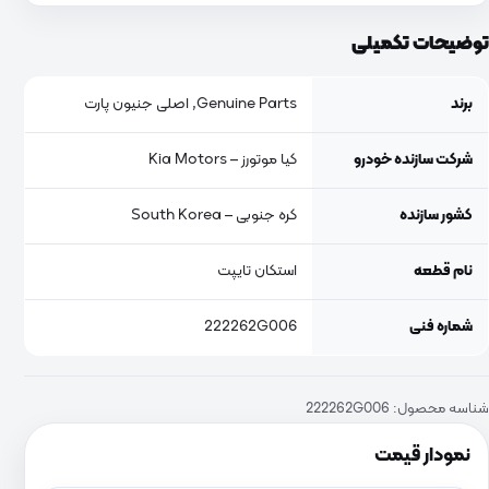
توضیحات تکمیلی
برند
Genuine Parts, اصلی جنیون پارت
شرکت سازنده خودرو
کیا موتورز – Kia Motors
کشور سازنده
کره جنوبی – South Korea
نام قطعه
استکان تایپت
شماره فنی
222262G006
شناسه محصول:
222262G006
نمودار قیمت