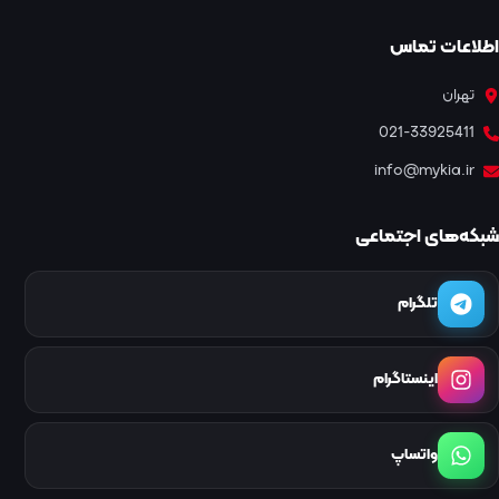
اطلاعات تماس
تهران
021-33925411
info@mykia.ir
شبکه‌های اجتماعی
تلگرام
اینستاگرام
واتساپ