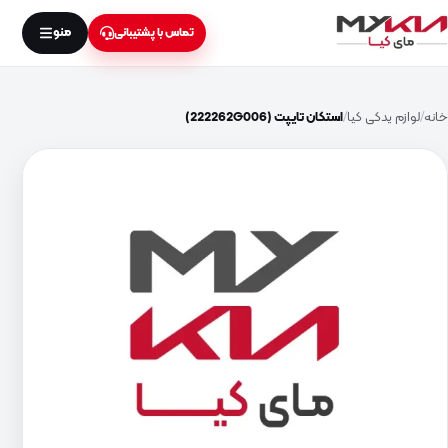
منو
تماس با پشتیبانی
خانه
لوازم یدکی کیا
استکان تایپت (222262G006)