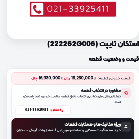
استکان تایپت (222262G006)
قیمت و وضعیت قطعه
16,930,000
16,260,000
قیمت حدودی قطعه:
از
ریال
تا
ریال
مشاوره در انتخاب قطعه
کارشناس فنی مای کیا برای انتخاب دقیق قطعه مناسب خودرو شما پاسخگو
است.
021-33925411
مشاوره
ویژه مکانیک‌ها و همکاران قطعات
خرید عمده، قیمت همکاری و استعلام سریع این قطعه از واحد فروش همکاران.