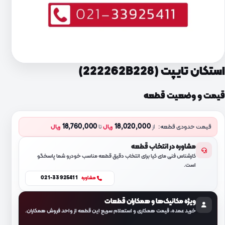
استکان تایپت (222262B228)
قیمت و وضعیت قطعه
18,760,000
18,020,000
قیمت حدودی قطعه:
از
ریال
تا
ریال
مشاوره در انتخاب قطعه
کارشناس فنی مای کیا برای انتخاب دقیق قطعه مناسب خودرو شما پاسخگو
است.
021-33925411
مشاوره
ویژه مکانیک‌ها و همکاران قطعات
خرید عمده، قیمت همکاری و استعلام سریع این قطعه از واحد فروش همکاران.