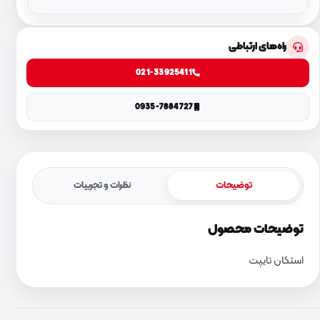
راه‌های ارتباطی
021-33925411
0935-7884727
توضیحات
نظرات و تجربیات
توضیحات محصول
استکان تایپت