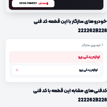
0935-7884727
همکاران
خودروهای سازگار با این قطعه کد فنی
222262B228
1 خودروی سازگار
لوازم یدکی ریو
لوازم یدکی ریو
کدفنی‌های مشابه این قطعه با کد فنی
222262B228