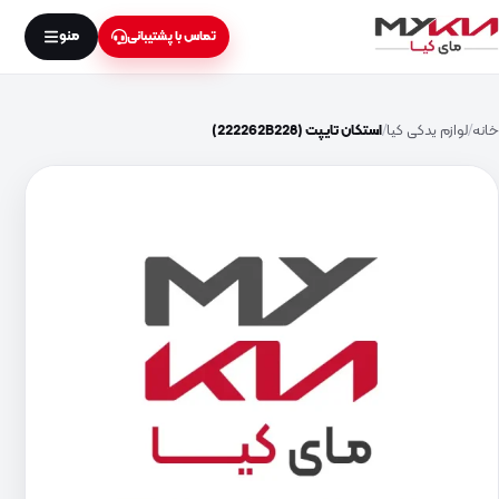
منو
تماس با پشتیبانی
خانه
لوازم یدکی کیا
استکان تایپت (222262B228)