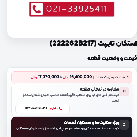
استکان تایپت (222262B217)
قیمت و وضعیت قطعه
17,070,000
16,400,000
قیمت حدودی قطعه:
از
ریال
تا
ریال
مشاوره در انتخاب قطعه
کارشناس فنی مای کیا برای انتخاب دقیق قطعه مناسب خودرو شما پاسخگو
است.
021-33925411
مشاوره
ویژه مکانیک‌ها و همکاران قطعات
خرید عمده، قیمت همکاری و استعلام سریع این قطعه از واحد فروش همکاران.