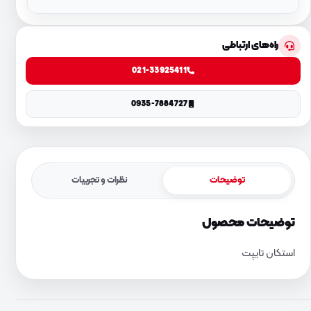
راه‌های ارتباطی
021-33925411
0935-7884727
توضیحات
نظرات و تجربیات
توضیحات محصول
استکان تایپت