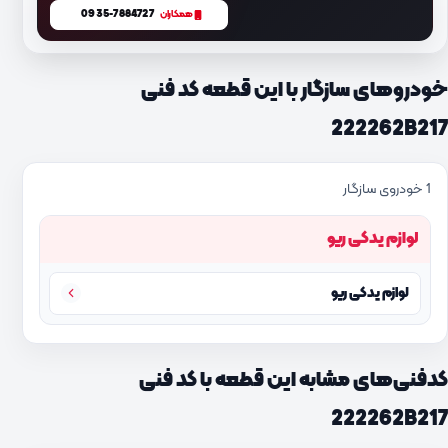
0935-7884727
همکاران
خودروهای سازگار با این قطعه کد فنی
222262B217
1 خودروی سازگار
لوازم یدکی ریو
لوازم یدکی ریو
کدفنی‌های مشابه این قطعه با کد فنی
222262B217