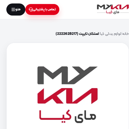
منو
تماس با پشتیبانی
خانه
لوازم یدکی کیا
استکان تایپت (222262B217)