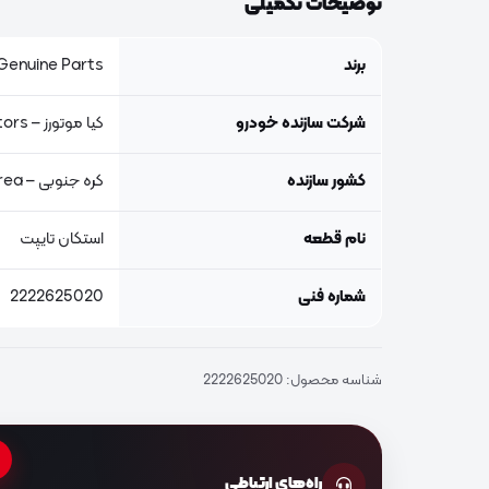
توضیحات تکمیلی
برند
Genuine Parts, اصلی جنیون پار
شرکت سازنده خودرو
کیا موتورز – Kia Motors
کشور سازنده
کره جنوبی – South Korea
نام قطعه
استکان تایپت
شماره فنی
2222625020
شناسه محصول:
2222625020
راه‌های ارتباطی