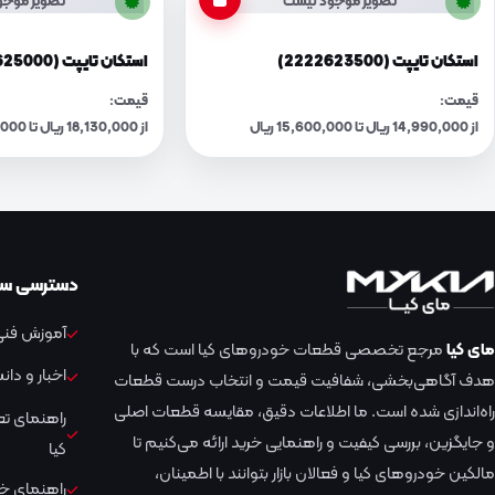
تصویر موجود نیست
تصویر موجو
استکان تایپت (2222623500)
استکان تایپت (2222625000)
قیمت:
قیمت:
از 14,990,000 ریال تا 15,600,000 ریال
از 18,130,000 ریال تا 18,870,000 ریال
دسترسی سر
آموزش فنی 
مای کیا
مرجع تخصصی قطعات خودروهای کیا است که با
اخبار و دا
هدف آگاهی‌بخشی، شفافیت قیمت و انتخاب درست قطعات
راه‌اندازی شده است. ما اطلاعات دقیق، مقایسه قطعات اصلی
راهنمای ت
و جایگزین، بررسی کیفیت و راهنمایی خرید ارائه می‌کنیم تا
کیا
مالکین خودروهای کیا و فعالان بازار بتوانند با اطمینان،
راهنمای خر