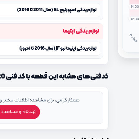
14,0
لوازم یدکی اسپورتیج SL (سال 2011 تا 2016)
12,0
لوازم یدکی اپتیما
خ
ر
دا
لوازم یدکی اپتیما نیو JF (سال 2016 تا امروز)
کدفنی‌های مشابه این قطعه با کد فنی 2222625020
همکار گرامی، برای مشاهده اطلاعات بیشتر و
ثبت‌نام و مشاهده 