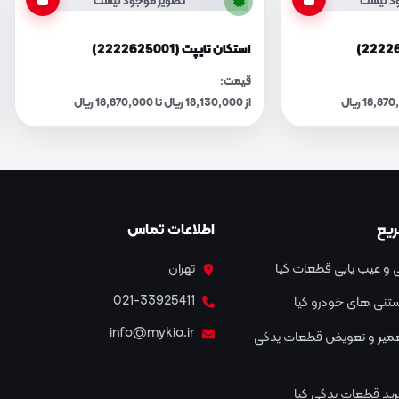
د نیست
تصویر موجود نیست
استکان تایپت (2222625001)
قیمت:
از 18,130,000 ریال تا 18,870,000 ریال
یع
اطلاعات تماس
و عیب یابی قطعات کیا
تهران
021-33925411
نستنی های خودرو کیا
info@mykia.ir
عمیر و تعویض قطعات یدکی
ید قطعات یدکی کیا