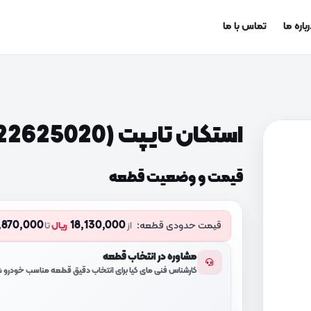
باره ما
تماس با ما
استکان تایپت (2222625020)
قیمت و وضعیت قطعه
,870,000
18,130,000
قیمت حدودی قطعه:
از
ریال
تا
مشاوره در انتخاب قطعه
کارشناس فنی مای کیا برای انتخاب دقیق قطعه مناسب خودرو