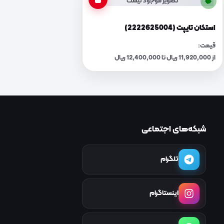
تصویر موجود نیست
استکان تایپت (2222625004)
قیمت:
از 11,920,000 ریال تا 12,400,000 ریال
شبکه‌های اجتماعی
تلگرام
اینستاگرام