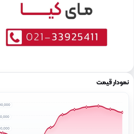
نمودار قیمت
00,000
00,000
00,000