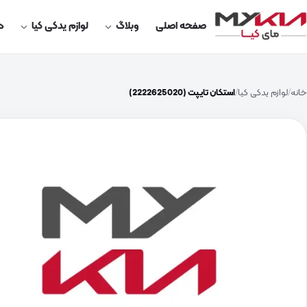
صفحه اصلی
وبلاگ
لوازم یدکی کیا
در
خانه
لوازم یدکی کیا
استکان تایپت (2222625020)