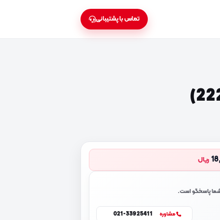
تماس با پشتیبانی
18
ریال
 شما پاسخگو است.
021-33925411
مشاوره