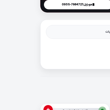
موبایل
0935-7884727
یات