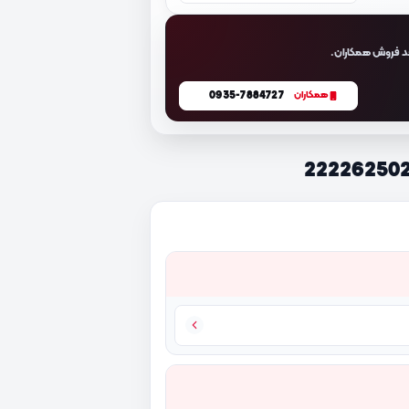
د فروش همکاران.
0935-7884727
همکاران