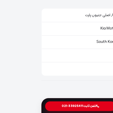
ت
تلفن ثابت
021-33925411