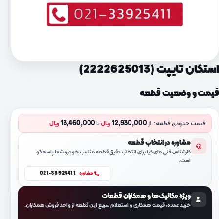
استکان تایپت (2222625013)
قیمت و وضعیت قطعه
13,460,000
12,930,000
قیمت حدودی قطعه:
از
ریال
تا
ریال
مشاوره در انتخاب قطعه
کارشناس فنی مای کیا برای انتخاب دقیق قطعه مناسب خودرو شما پاسخگو
است.
021-33925411
مشاوره
ویژه مکانیک‌ها و همکاران قطعات
خرید عمده، قیمت همکاری و استعلام سریع این قطعه از واحد فروش همکاران.