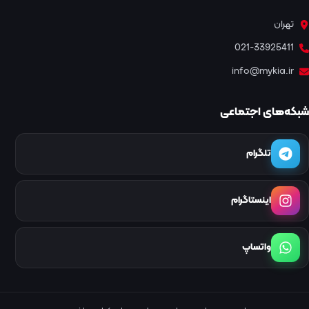
تهران
021-33925411
info@mykia.ir
شبکه‌های اجتماعی
تلگرام
اینستاگرام
واتساپ