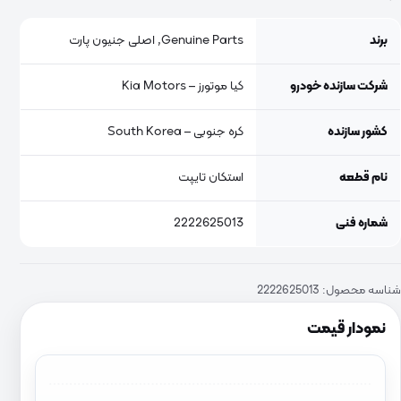
برند
Genuine Parts, اصلی جنیون پارت
شرکت سازنده خودرو
کیا موتورز – Kia Motors
کشور سازنده
کره جنوبی – South Korea
نام قطعه
استکان تایپت
شماره فنی
2222625013
شناسه محصول:
2222625013
نمودار قیمت