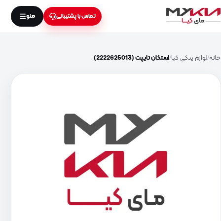
منو
تماس با پشتیبانی
خانه
لوازم یدکی کیا
استکان تایپت (2222625013)