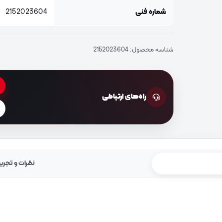
شماره فنی
2152023604
شناسه محصول:
2152023604
راه‌های ارتباطی
نظرات و تجرب