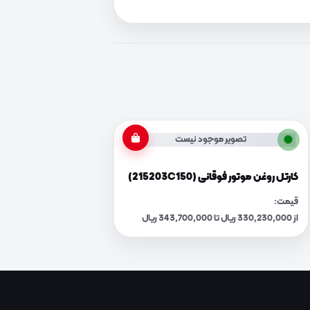
تصویر موجود نیست
کارتل روغن موتور فوقانی (215203C150)
قیمت:
از 330,230,000 ریال تا 343,700,000 ریال