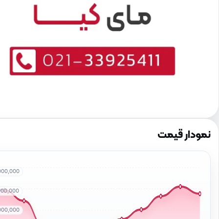
نمودار قیمت
000,000
000,000
000,000