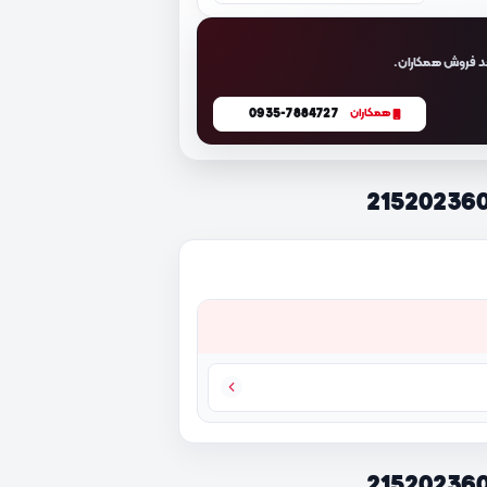
د فروش همکاران.
0935-7884727
همکاران