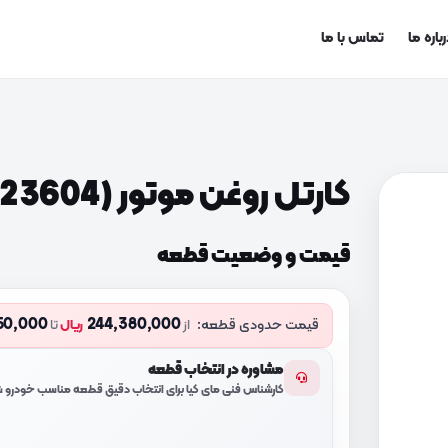
باره ما
تماس با ما
کارتل روغن موتور (2152023604)
قیمت و وضعیت قطعه
50,000
244,380,000
قیمت حدودی قطعه:
از
ریال
تا
مشاوره در انتخاب قطعه
کارشناس فنی مای کیا برای انتخاب دقیق قطعه مناسب خودرو