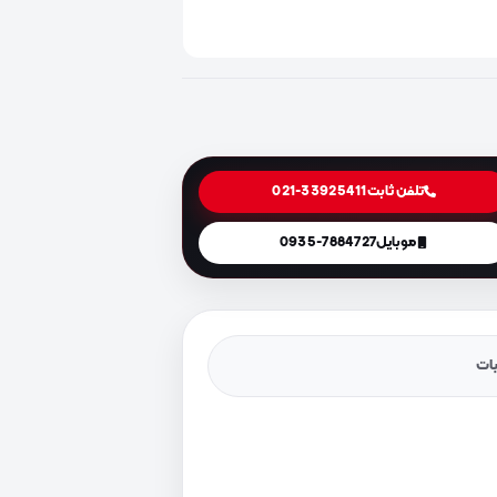
تلفن ثابت
021-33925411
موبایل
0935-7884727
یات