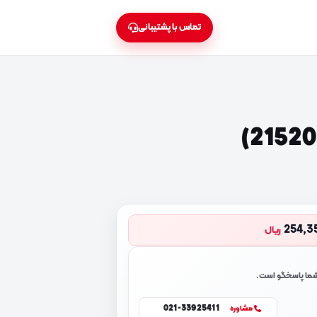
تماس با پشتیبانی
254,3
ریال
 شما پاسخگو است.
021-33925411
مشاوره