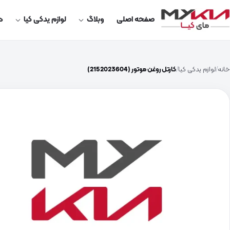
صفحه اصلی
وبلاگ
لوازم یدکی کیا
در
خانه
لوازم یدکی کیا
کارتل روغن موتور (2152023604)