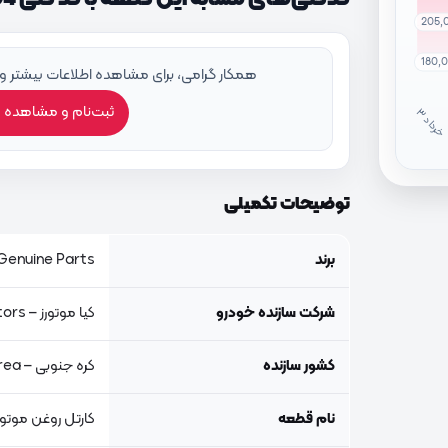
205,
180,
همکار گرامی، برای مشاهده اطلاعات بیشتر و
ثبت‌نام و مشاهده 
خ
ر
دا
توضیحات تکمیلی
برند
Genuine Parts, اصلی جنیون پار
شرکت سازنده خودرو
کیا موتورز – Kia Motors
کشور سازنده
کره جنوبی – South Korea
نام قطعه
کارتل روغن موتور