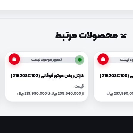
محصولات مرتبط
د نیست
تصویر موجود نیست
215)
کارتل روغن موتور فوقانی (215203C102)
قیمت:
از 205,540,000 ریال تا 213,930,000 ریال