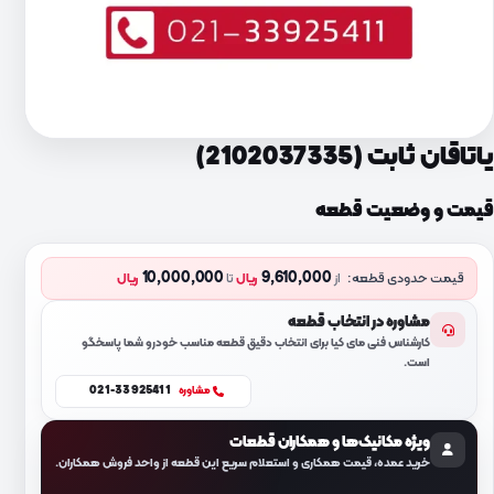
یاتاقان ثابت (2102037335)
قیمت و وضعیت قطعه
10,000,000
9,610,000
قیمت حدودی قطعه:
از
ریال
تا
ریال
مشاوره در انتخاب قطعه
کارشناس فنی مای کیا برای انتخاب دقیق قطعه مناسب خودرو شما پاسخگو
است.
021-33925411
مشاوره
ویژه مکانیک‌ها و همکاران قطعات
خرید عمده، قیمت همکاری و استعلام سریع این قطعه از واحد فروش همکاران.