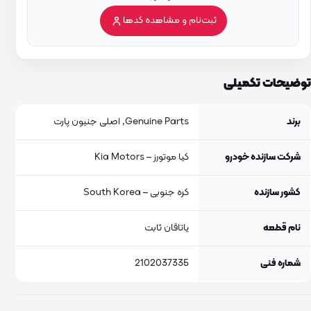
ثبت‌نام و مشاهده کدها
توضیحات تکمیلی
برند
Genuine Parts, اصلی جنیون پارت
شرکت سازنده خودرو
کیا موتورز – Kia Motors
کشور سازنده
کره جنوبی – South Korea
نام قطعه
یاتاقان ثابت
شماره فنی
2102037335