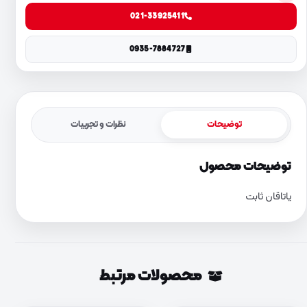
021-33925411
0935-7884727
توضیحات
نظرات و تجربیات
توضیحات محصول
یاتاقان ثابت
محصولات مرتبط