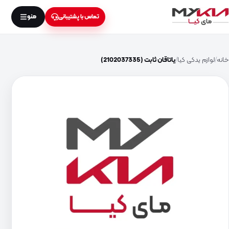
منو
تماس با پشتیبانی
خانه
لوازم یدکی کیا
یاتاقان ثابت (2102037335)