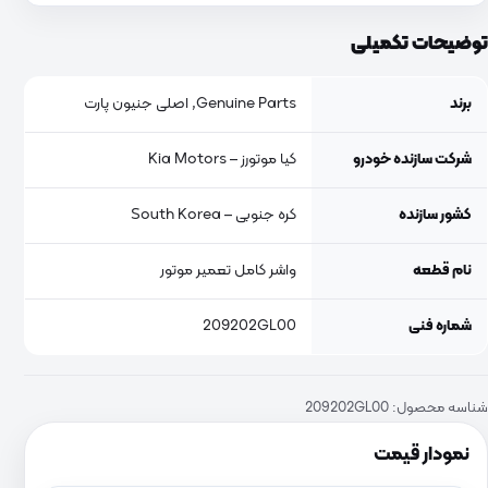
توضیحات تکمیلی
برند
Genuine Parts, اصلی جنیون پارت
شرکت سازنده خودرو
کیا موتورز – Kia Motors
کشور سازنده
کره جنوبی – South Korea
نام قطعه
واشر کامل تعمیر موتور
شماره فنی
209202GL00
شناسه محصول:
209202GL00
نمودار قیمت