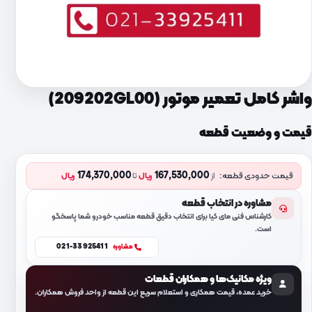
واشر کامل تعمیر موتور (209202GL00)
قیمت و وضعیت قطعه
174,370,000
167,530,000
قیمت حدودی قطعه:
از
ریال
تا
ریال
مشاوره در انتخاب قطعه
کارشناس فنی مای کیا برای انتخاب دقیق قطعه مناسب خودرو شما پاسخگو
است.
021-33925411
مشاوره
ویژه مکانیک‌ها و همکاران قطعات
خرید عمده، قیمت همکاری و استعلام سریع این قطعه از واحد فروش همکاران.