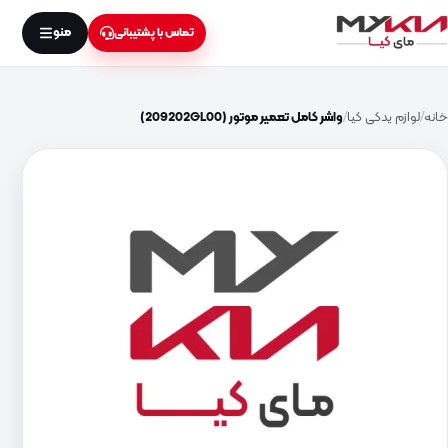
منو
تماس با پشتیبانی
خانه
لوازم یدکی کیا
واشر کامل تعمیر موتور (209202GL00)