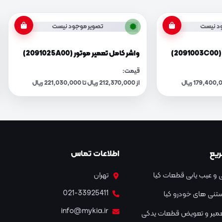
د نیست
تصویر موجود نیست
)
واشر کامل تعمیر موتور (2091025A00)
قیمت:
از 212,370,000 ریال تا 221,030,000 ریال
یع
اطلاعات تماس
و عیب یابی قطعات کیا
تهران
021-33925411
نستنی های خودرو کیا
info@mykia.ir
عمیر و تعویض قطعات یدکی