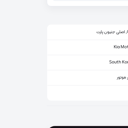
ت
 موتور