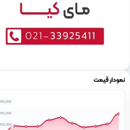
نمودار قیمت
000,000
000,000
000,000