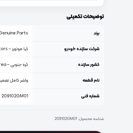
توضیحات تکمیلی
برند
Genuine Parts, اصلی جنیون پار
شرکت سازنده خودرو
کیا موتورز – Kia Motors
کشور سازنده
کره جنوبی – South Korea
نام قطعه
واشر کامل تعمیر
شماره فنی
209102GM01
شناسه محصول:
209102GM01