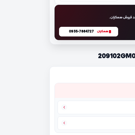
د فروش همکاران.
0935-7884727
همکاران