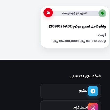
تصویر موجود نیست
واشر کامل تعمیر موتور (2091025A01)
قیمت:
از 185,610,000 ریال تا 193,190,000 ریال
شبکه‌های اجتماعی
تلگرام
اینستاگرام