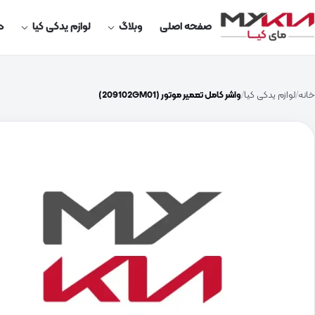
صفحه اصلی
وبلاگ
لوازم یدکی کیا
در
خانه
لوازم یدکی کیا
واشر کامل تعمیر موتور (209102GM01)