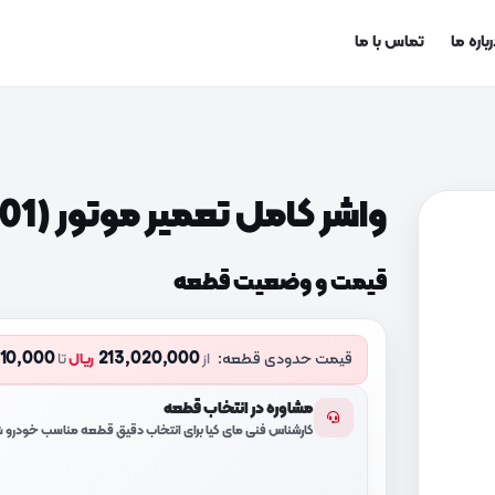
باره ما
تماس با ما
واشر کامل تعمیر موتور (209102GM01)
قیمت و وضعیت قطعه
710,000
213,020,000
قیمت حدودی قطعه:
از
ریال
تا
مشاوره در انتخاب قطعه
کارشناس فنی مای کیا برای انتخاب دقیق قطعه مناسب خودرو