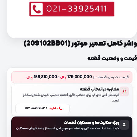
واشر کامل تعمیر موتور (209102BB01)
قیمت و وضعیت قطعه
186,310,000
179,000,000
قیمت حدودی قطعه:
از
ریال
تا
ریال
مشاوره در انتخاب قطعه
کارشناس فنی مای کیا برای انتخاب دقیق قطعه مناسب خودرو شما پاسخگو
است.
021-33925411
مشاوره
ویژه مکانیک‌ها و همکاران قطعات
خرید عمده، قیمت همکاری و استعلام سریع این قطعه از واحد فروش همکاران.