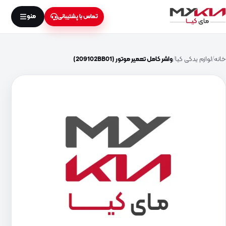
منو
تماس با پشتیبانی
خانه
لوازم یدکی کیا
واشر کامل تعمیر موتور (209102BB01)