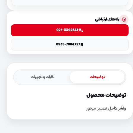
راه‌های ارتباطی
021-33925411
0935-7884727
توضیحات
نظرات و تجربیات
توضیحات محصول
واشر کامل تعمیر موتور