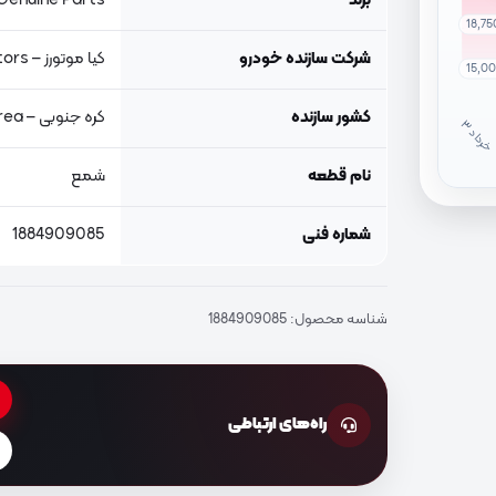
برند
Genuine Parts, اصلی جنیون پار
18,7
شرکت سازنده خودرو
کیا موتورز – Kia Motors
15,0
کشور سازنده
کره جنوبی – South Korea
خ
ر
دا
نام قطعه
شمع
شماره فنی
1884909085
شناسه محصول:
1884909085
راه‌های ارتباطی