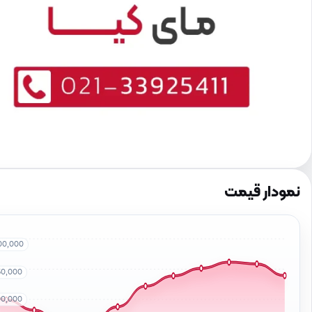
نمودار قیمت
00,000
50,000
00,000