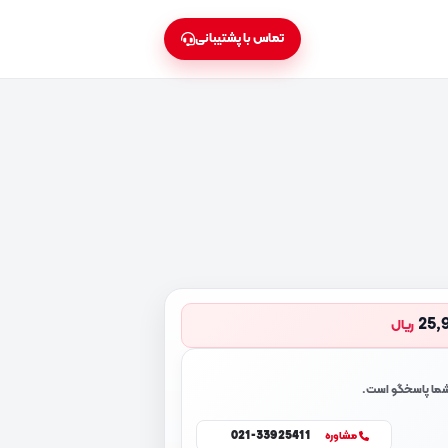
تماس با پشتیبانی
25,
ریال
 شما پاسخگو است.
021-33925411
مشاوره