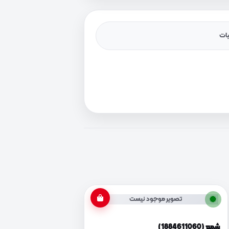
یات
تصویر موجود نیست
شمع (1884611060)