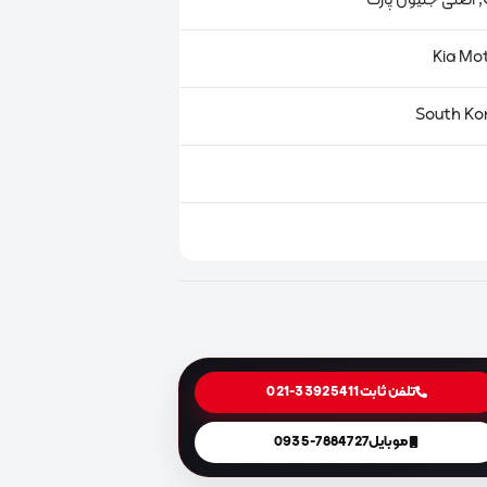
ت
تلفن ثابت
021-33925411
موبایل
0935-7884727