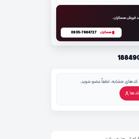
د فروش همکاران.
0935-7884727
همکاران
 کدهای مشابه، لطفاً عضو شوید.
کدها