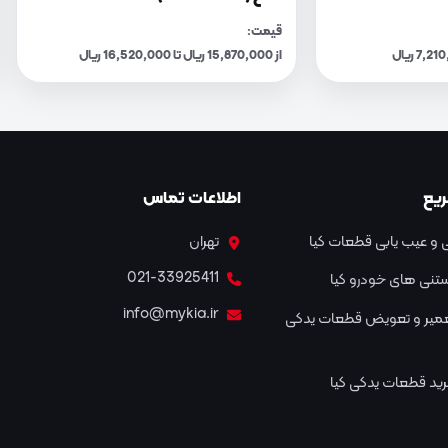
قیمت:
از 15,870,000 ریال تا 16,520,000 ریال
یع
اطلاعات تماس
و عیب یابی قطعات کیا
تهران
021-33925411
نستنی های خودرو کیا
info@mykia.ir
عمیر و تعویض قطعات یدکی
ید قطعات یدکی کیا