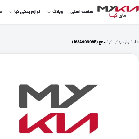
صفحه اصلی
وبلاگ
لوازم یدکی کیا
در
خانه
لوازم یدکی کیا
شمع (1884909085)