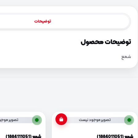
توضیحات
توضیحات محصول
شمع
تصویر موجود نیست
تصویر موجو
شمع (1884011051)
شمع (1884111051)