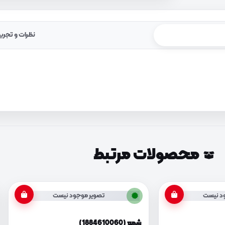
نظرات و تجرب
محصولات مرتبط
د نیست
تصویر موجود نیست
شمع (1884610060)