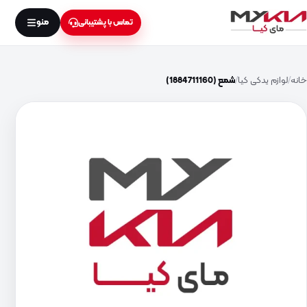
منو
تماس با پشتیبانی
خانه
لوازم یدکی کیا
شمع (1884711160)