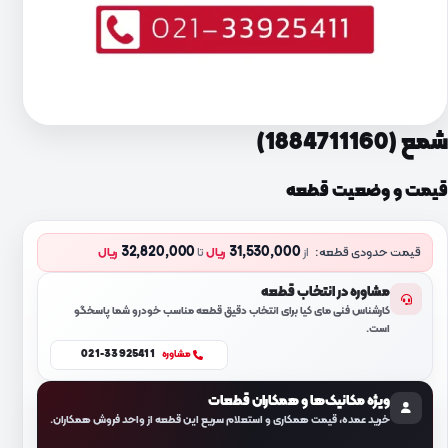
شمع (1884711160)
قیمت و وضعیت قطعه
32,820,000
31,530,000
قیمت حدودی قطعه:
از
ریال
تا
ریال
مشاوره در انتخاب قطعه
کارشناس فنی مای کیا برای انتخاب دقیق قطعه مناسب خودرو شما پاسخگو
است.
021-33925411
مشاوره
ویژه مکانیک‌ها و همکاران قطعات
خرید عمده، قیمت همکاری و استعلام سریع این قطعه از واحد فروش همکاران.