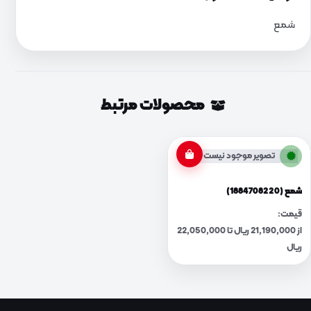
شمع
محصولات مرتبط
تصویر موجود نیست
شمع (1884708220)
قیمت:
از 21,190,000 ریال تا 22,050,000
ریال