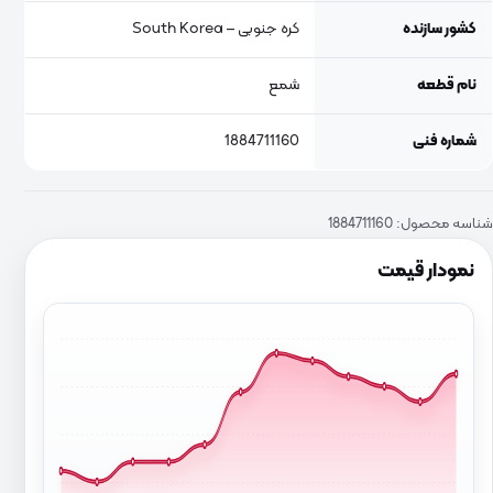
کشور سازنده
کره جنوبی – South Korea
نام قطعه
شمع
شماره فنی
1884711160
شناسه محصول:
1884711160
نمودار قیمت