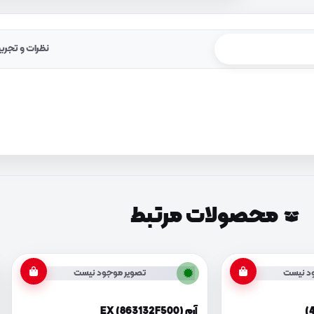
نظرات و تجرب
محصولات مرتبط
د نیست
تصویر موجود نیست
آرم EX (863132F500)