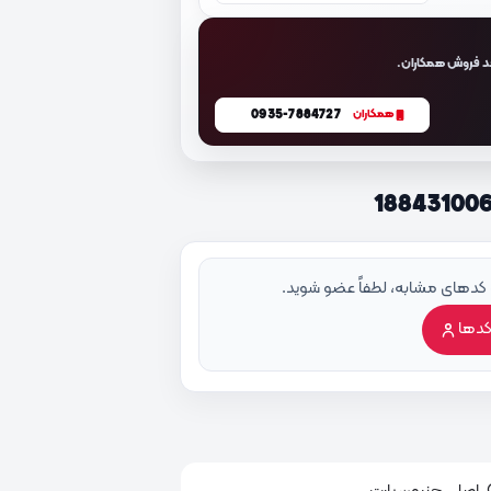
د فروش همکاران.
0935-7884727
همکاران
 کدهای مشابه، لطفاً عضو شوید.
کدها