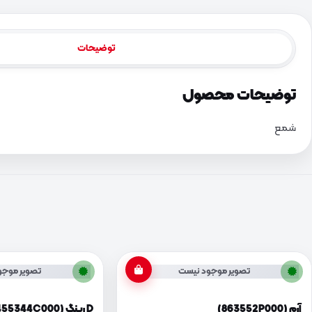
توضیحات
توضیحات محصول
شمع
تصویر موجود نیست
تصویر موجو
آرم (863552P000)
D رینگ (455344C000)