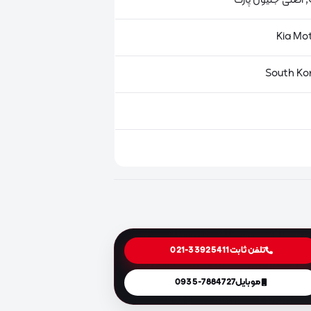
ت
تلفن ثابت
021-33925411
موبایل
0935-7884727