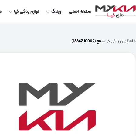
صفحه اصلی
وبلاگ
لوازم یدکی کیا
در
خانه
لوازم یدکی کیا
شمع (1884310062)