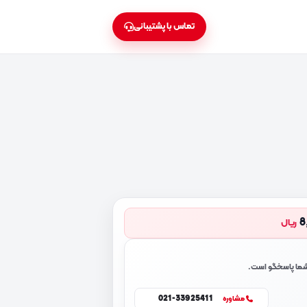
تماس با پشتیبانی
8
ریال
 شما پاسخگو است.
021-33925411
مشاوره