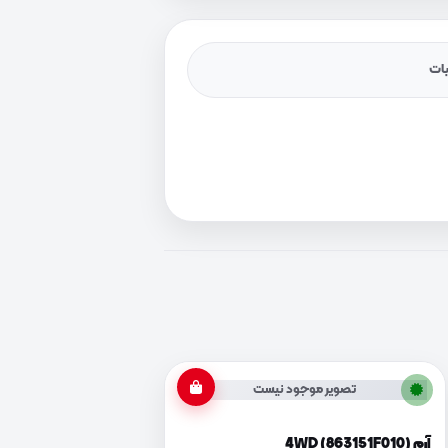
یات
تصویر موجود نیست
آرم 4WD (863151F010)