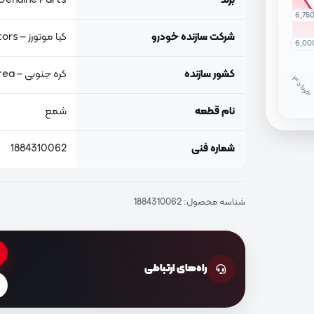
برند
Genuine Parts, اصلی جنیون پار
6,75
شرکت سازنده خودرو
کیا موتورز – Kia Motors
6,00
کشور سازنده
کره جنوبی – South Korea
خ
ر
دا
نام قطعه
شمع
شماره فنی
1884310062
شناسه محصول:
1884310062
راه‌های ارتباطی