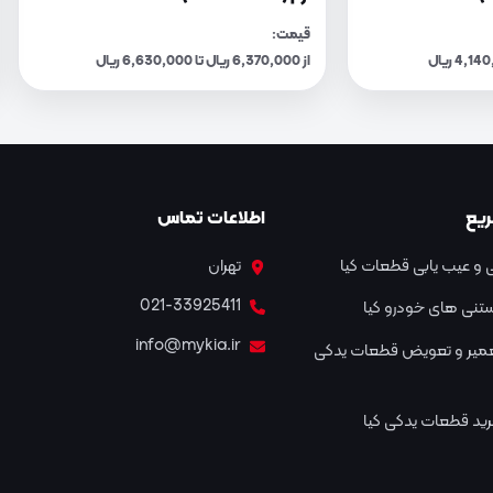
قیمت:
از 6,370,000 ریال تا 6,630,000 ریال
یع
اطلاعات تماس
و عیب یابی قطعات کیا
تهران
021-33925411
نستنی های خودرو کیا
info@mykia.ir
عمیر و تعویض قطعات یدکی
ید قطعات یدکی کیا