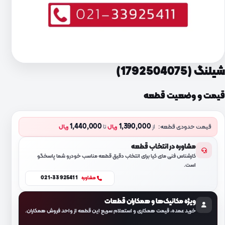
شیلنگ (1792504075)
قیمت و وضعیت قطعه
1,440,000
1,390,000
قیمت حدودی قطعه:
از
ریال
تا
ریال
مشاوره در انتخاب قطعه
کارشناس فنی مای کیا برای انتخاب دقیق قطعه مناسب خودرو شما پاسخگو
است.
021-33925411
مشاوره
ویژه مکانیک‌ها و همکاران قطعات
خرید عمده، قیمت همکاری و استعلام سریع این قطعه از واحد فروش همکاران.