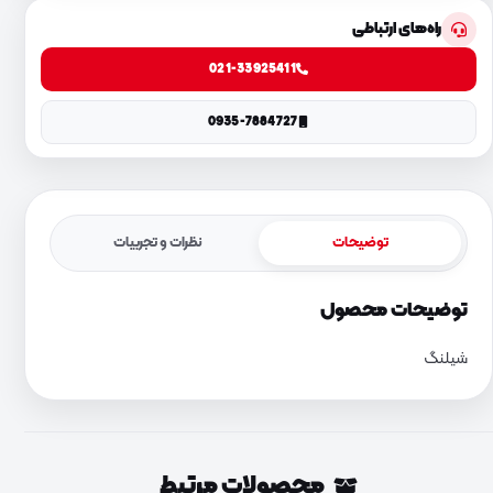
راه‌های ارتباطی
021-33925411
0935-7884727
توضیحات
نظرات و تجربیات
توضیحات محصول
شیلنگ
محصولات مرتبط