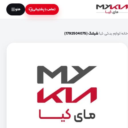
منو
تماس با پشتیبانی
خانه
لوازم یدکی کیا
شیلنگ (1792504075)