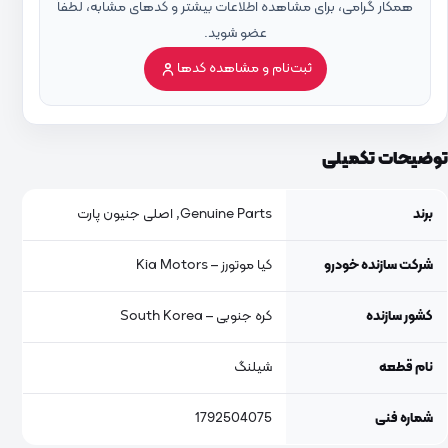
همکار گرامی، برای مشاهده اطلاعات بیشتر و کدهای مشابه، لطفاً
عضو شوید.
ثبت‌نام و مشاهده کدها
توضیحات تکمیلی
برند
Genuine Parts, اصلی جنیون پارت
شرکت سازنده خودرو
کیا موتورز – Kia Motors
کشور سازنده
کره جنوبی – South Korea
نام قطعه
شیلنگ
شماره فنی
1792504075