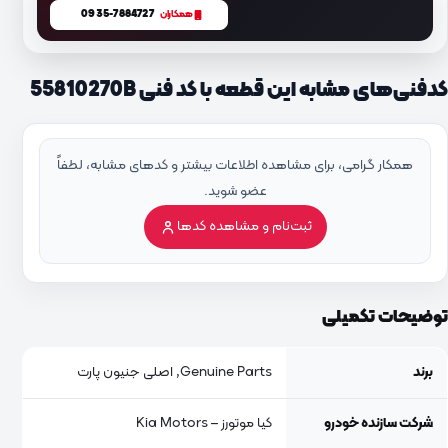
0935-7884727
همکاران
کدفنی‌های مشابه این قطعه با کد فنی 55810270B
همکار گرامی، برای مشاهده اطلاعات بیشتر و کدهای مشابه، لطفاً
عضو شوید.
ثبت‌نام و مشاهده کدها
توضیحات تکمیلی
برند
Genuine Parts, اصلی جنیون پارت
شرکت سازنده خودرو
کیا موتورز – Kia Motors