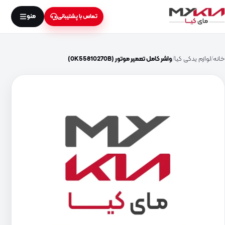
منو
تماس با پشتیبانی
خانه
لوازم یدکی کیا
واشر کامل تعمیر موتور (0K55810270B)