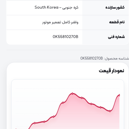
کشور سازنده
کره جنوبی – South Korea
نام قطعه
واشر کامل تعمیر موتور
شماره فنی
0K55810270B
شناسه محصول:
0K55810270B
نمودار قیمت