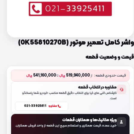
واشر کامل تعمیر موتور (0K55810270B)
قیمت و وضعیت قطعه
541,160,000
519,940,000
قیمت حدودی قطعه:
از
ریال
تا
ریال
مشاوره در انتخاب قطعه
کارشناس فنی مای کیا برای انتخاب دقیق قطعه مناسب خودرو شما پاسخگو
است.
021-33925411
مشاوره
ویژه مکانیک‌ها و همکاران قطعات
خرید عمده، قیمت همکاری و استعلام سریع این قطعه از واحد فروش همکاران.