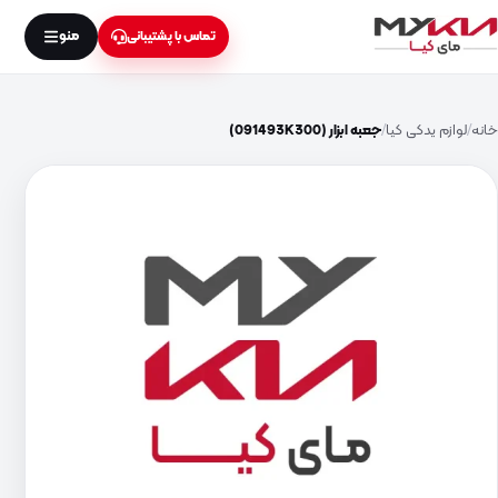
منو
تماس با پشتیبانی
خانه
لوازم یدکی کیا
جعبه ابزار (091493K300)