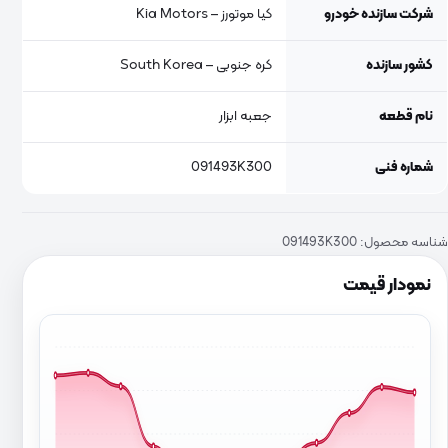
شرکت سازنده خودرو
کیا موتورز – Kia Motors
کشور سازنده
کره جنوبی – South Korea
نام قطعه
جعبه ابزار
شماره فنی
091493K300
شناسه محصول:
091493K300
نمودار قیمت