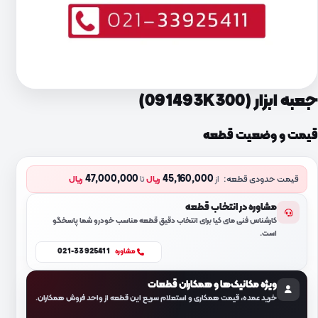
جعبه ابزار (091493K300)
قیمت و وضعیت قطعه
47,000,000
45,160,000
قیمت حدودی قطعه:
از
ریال
تا
ریال
مشاوره در انتخاب قطعه
کارشناس فنی مای کیا برای انتخاب دقیق قطعه مناسب خودرو شما پاسخگو
است.
021-33925411
مشاوره
ویژه مکانیک‌ها و همکاران قطعات
خرید عمده، قیمت همکاری و استعلام سریع این قطعه از واحد فروش همکاران.