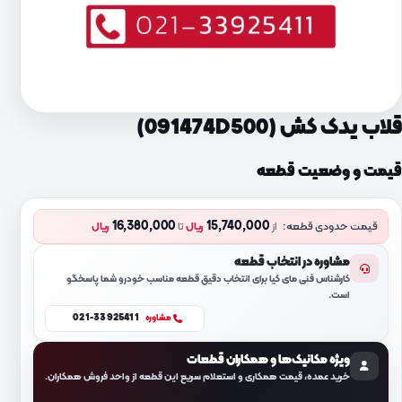
قلاب یدک کش (091474D500)
قیمت و وضعیت قطعه
16,380,000
15,740,000
قیمت حدودی قطعه:
از
ریال
تا
ریال
مشاوره در انتخاب قطعه
کارشناس فنی مای کیا برای انتخاب دقیق قطعه مناسب خودرو شما پاسخگو
است.
021-33925411
مشاوره
ویژه مکانیک‌ها و همکاران قطعات
خرید عمده، قیمت همکاری و استعلام سریع این قطعه از واحد فروش همکاران.