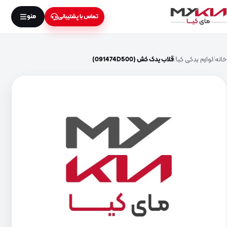
منو
تماس با پشتیبانی
خانه
لوازم یدکی کیا
قلاب یدک کش (091474D500)