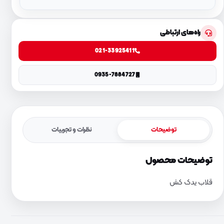
راه‌های ارتباطی
021-33925411
0935-7884727
توضیحات
نظرات و تجربیات
توضیحات محصول
قلاب یدک کش