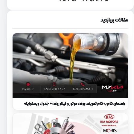
مقالات پربازدید
راهنمای گام به گام تعویض روغن موتور و فیلتر روغن + جدول ویسکوزیته