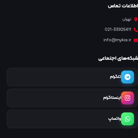
اطلاعات تماس
تهران
021-33925411
info@mykia.ir
شبکه‌های اجتماعی
تلگرام
اینستاگرام
واتساپ