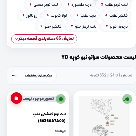
لنت ترمز عقب
درب داشبورد
لنت ترمز دستی
2
1
2
گلگیر عقب
درب عقب
لولا کاپوت
رزوناتور
1
4
2
4
دریچه کولر
لنت ترمز جلو
گلگیر جلو
2
2
2
نمایش 85 دسته‌بندی قطعه دیگر
لیست محصولات سراتو نیو کوپه YD
نمایش 1 تا 24 از 852 نتیجه
تصویر موجود نیست
لنت ترمز کفشکی عقب
(58350A7A00)
قیمت: