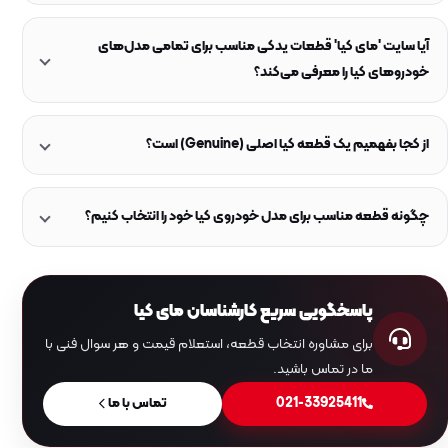
آیا سایت 'مای کیا' قطعات یدکی مناسب برای تمامی مدل‌های
خودروهای کیا را معرفی می‌کند؟
از کجا بفهمیم یک قطعه کیا اصلی (Genuine) است؟
چگونه قطعه مناسب برای مدل خودروی کیا خود را انتخاب کنیم؟
پاسخگویی سریع کارشناسان مای کیا
برای مشاوره انتخاب قطعه، استعلام قیمت و هر سوال فنی با
ما در تماس باشید.
021-33925411
تماس با ما