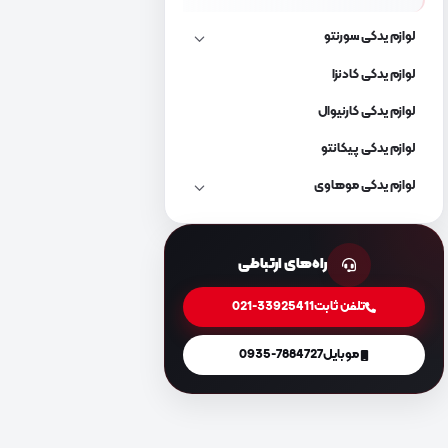
لوازم یدکی سورنتو
لوازم یدکی کادنزا
لوازم یدکی کارنیوال
لوازم یدکی پیکانتو
لوازم یدکی موهاوی
راه‌های ارتباطی
تلفن ثابت
021-33925411
موبایل
0935-7884727