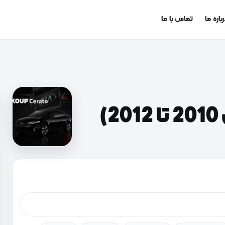
باره ما
تماس با ما
)