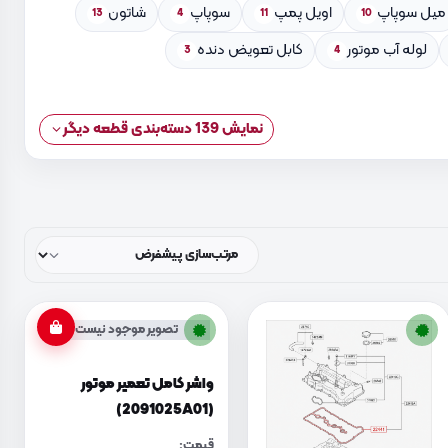
میل سوپاپ
اویل پمپ
سوپاپ
شاتون
13
4
11
10
لوله آب موتور
کابل تعویض دنده
3
4
نمایش 139 دسته‌بندی قطعه دیگر
تصویر موجود نیست
واشر کامل تعمیر موتور
(2091025A01)
قیمت: