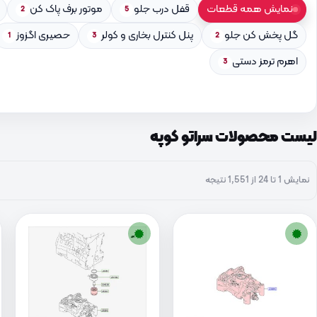
نمایش همه قطعات
قفل درب جلو
موتور برف پاک کن
2
5
گل پخش کن جلو
پنل کنترل بخاری و کولر
حصیری اگزوز
1
3
2
اهرم ترمز دستی
3
لیست محصولات سراتو کوپه
نمایش 1 تا 24 از 1,551 نتیجه