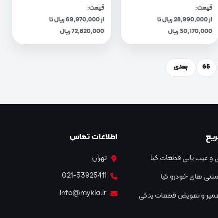
قیمت:
قیمت:
از 28,990,000 ریال تا
از 69,970,000 ریال تا
30,170,000 ریال
72,820,000 ریال
65
بعدی
یع
اطلاعات تماس
و عیب یابی قطعات کیا
تهران
021-33925411
نستنی های خودرو کیا
info@mykia.ir
عمیر و تعویض قطعات یدکی