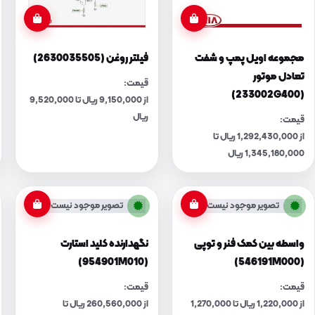
مجموعه اویل پمپ و شفت
فیلتر روغن (2630035505)
تعادل موتور
قیمت:
(233002G400)
از 9,150,000 ریال تا 9,520,000
ریال
قیمت:
از 1,292,430,000 ریال تا
1,345,180,000 ریال
تصویر موجود نیست
تصویر موجود نیست
واسطه بین کمک فنر و توپی
نگهدارنده کلید استارت
(954901M010)
(546191M000)
قیمت:
قیمت:
از 1,220,000 ریال تا 1,270,000
از 260,560,000 ریال تا