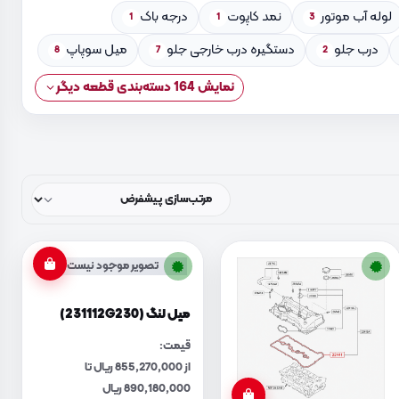
لوله آب موتور
نمد کاپوت
درجه باک
1
1
3
درب جلو
دستگیره درب خارجی جلو
میل سوپاپ
8
7
2
نمایش 164 دسته‌بندی قطعه دیگر
تصویر موجود نیست
میل لنگ (231112G230)
قیمت:
از 855,270,000 ریال تا
890,180,000 ریال