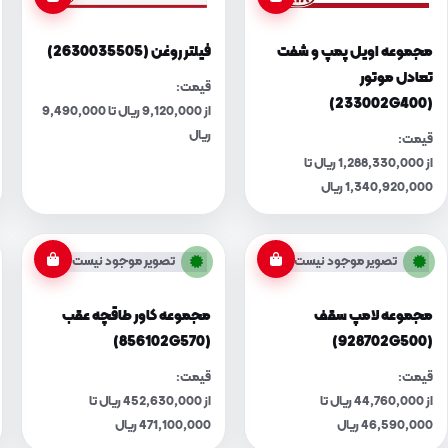
مجموعه اویل پمپ و شفت
فیلتر روغن (2630035505)
تعادل موتور
قیمت:
(233002G400)
از 9,120,000 ریال تا 9,490,000
ریال
قیمت:
از 1,288,330,000 ریال تا
1,340,920,000 ریال
تصویر موجود نیست
تصویر موجود نیست
مجموعه لامپ سقف
مجموعه کاور طاقچه عقب
(856102G570)
(928702G500)
قیمت:
قیمت:
از 44,760,000 ریال تا
از 452,630,000 ریال تا
46,590,000 ریال
471,100,000 ریال