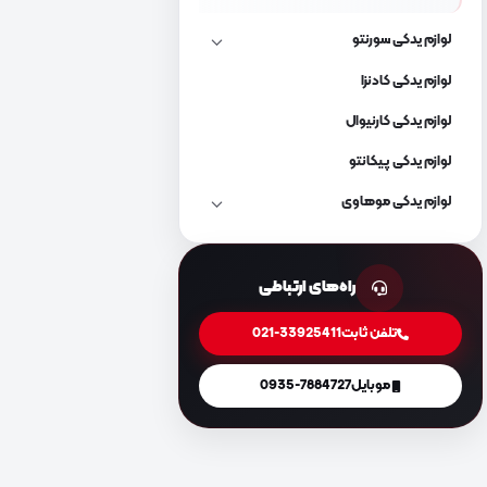
لوازم یدکی سورنتو
لوازم یدکی کادنزا
لوازم یدکی کارنیوال
لوازم یدکی پیکانتو
لوازم یدکی موهاوی
راه‌های ارتباطی
تلفن ثابت
021-33925411
موبایل
0935-7884727