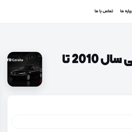
باره ما
تماس با ما
لوازم یدکی سراتو TD (وارداتی سال 2010 تا