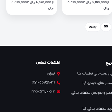
از 3,180,000 ریال تا 3,310,000
از 4,820,000 ریال تا 5,010,000
ریال
ریال
55
بعدی
یع
اطلاعات تماس
و عیب یابی قطعات کیا
تهران
021-33925411
نستنی های خودرو کیا
info@mykia.ir
عمیر و تعویض قطعات یدکی
ید قطعات یدکی کیا