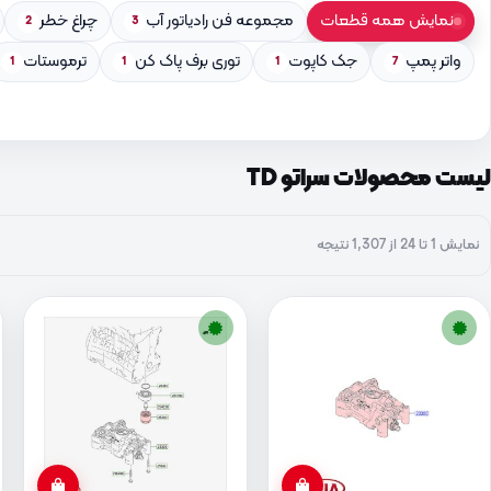
نمایش همه قطعات
مجموعه فن رادیاتور آب
چراغ خطر
2
3
واتر پمپ
جک کاپوت
توری برف پاک کن
ترموستات
1
1
1
7
لیست محصولات سراتو TD
نمایش 1 تا 24 از 1,307 نتیجه