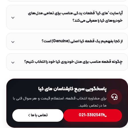
آیا سایت 'مای کیا' قطعات یدکی مناسب برای تمامی مدل‌های
خودروهای کیا را معرفی می‌کند؟
از کجا بفهمیم یک قطعه کیا اصلی (Genuine) است؟
چگونه قطعه مناسب برای مدل خودروی کیا خود را انتخاب کنیم؟
پاسخگویی سریع کارشناسان مای کیا
برای مشاوره انتخاب قطعه، استعلام قیمت و هر سوال فنی با
ما در تماس باشید.
021-33925411
تماس با ما