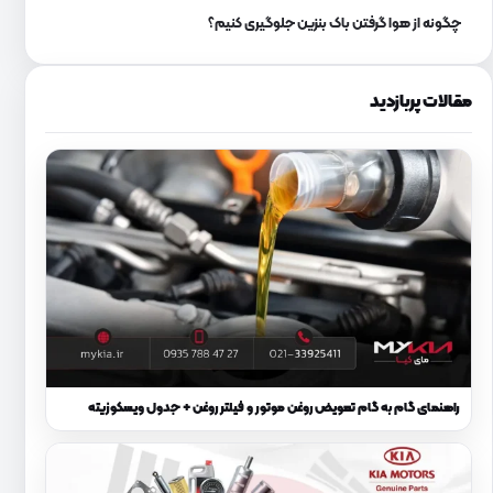
چگونه از هوا گرفتن باک بنزین جلوگیری کنیم؟
مقالات پربازدید
راهنمای گام به گام تعویض روغن موتور و فیلتر روغن + جدول ویسکوزیته