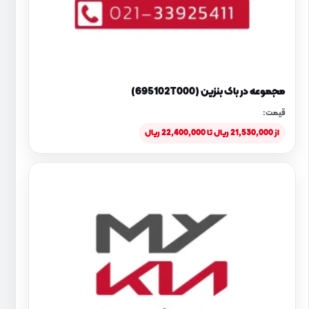
مجموعه در باک بنزین (695102T000)
قیمت:
از 21,530,000 ریال تا 22,400,000 ریال