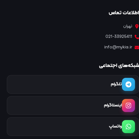
اطلاعات تماس
تهران
021-33925411
info@mykia.ir
شبکه‌های اجتماعی
تلگرام
اینستاگرام
واتساپ