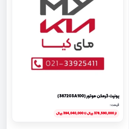
یونیت گرمکن موتور (367203A100)
قیمت:
از 378,590,000 ریال تا 394,040,000 ریال