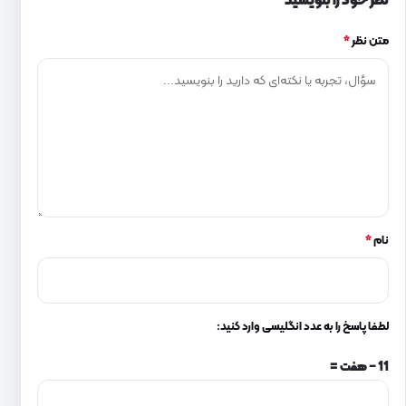
نظر خود را بنویسید
متن نظر
*
نام
*
لطفا پاسخ را به عدد انگلیسی وارد کنید:
11 − هفت =