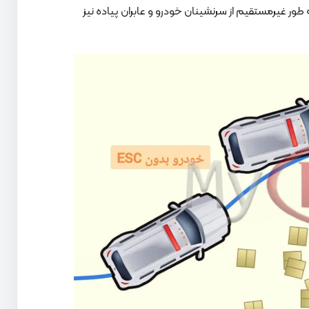
جلوگیری از تصادفات، ESC به طور غیرمستقیم از سرنشینان خودرو و عابران پیاده نیز