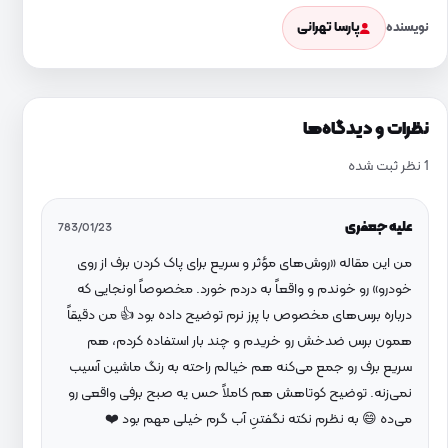
پارسا تهرانی
نویسنده
نظرات و دیدگاه‌ها
1 نظر ثبت شده
علیه جعفری
783/01/23
من این مقاله «روش‌های مؤثر و سریع برای پاک کردن برف از روی
خودرو» رو خوندم و واقعاً به دردم خورد. مخصوصاً اونجایی که
درباره برس‌های مخصوص با پرز نرم توضیح داده بود 👍 من دقیقاً
همون برس ضدخش رو خریدم و چند بار استفاده کردم، هم
سریع برف رو جمع می‌کنه هم خیالم راحته به رنگ ماشین آسیب
نمی‌زنه. توضیح کوتاهش هم کاملاً حس یه صبح برفی واقعی رو
می‌ده 😄 به نظرم نکته نگفتنِ آب گرم خیلی مهم بود ❤️