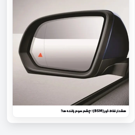
هشدار نقاط کور(BSM)؛ چشم سوم راننده‌ ها!