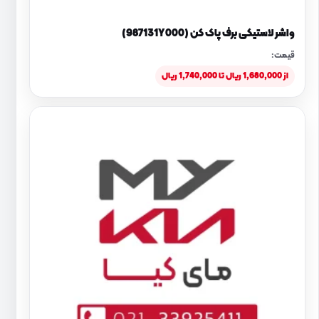
واشر لاستیکی برف پاک کن (987131Y000)
قیمت:
از 1,680,000 ریال تا 1,740,000 ریال