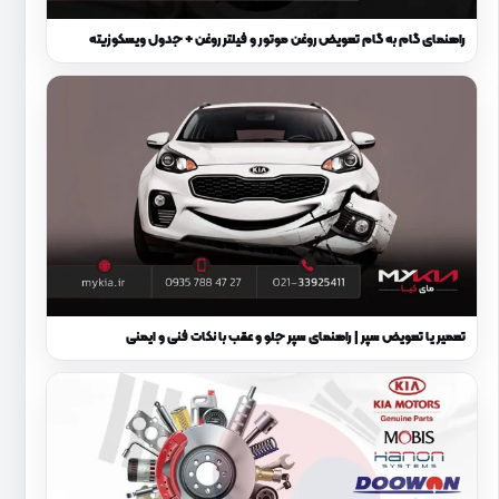
راهنمای گام به گام تعویض روغن موتور و فیلتر روغن + جدول ویسکوزیته
تعمیر یا تعویض سپر | راهنمای سپر جلو و عقب با نکات فنی و ایمنی