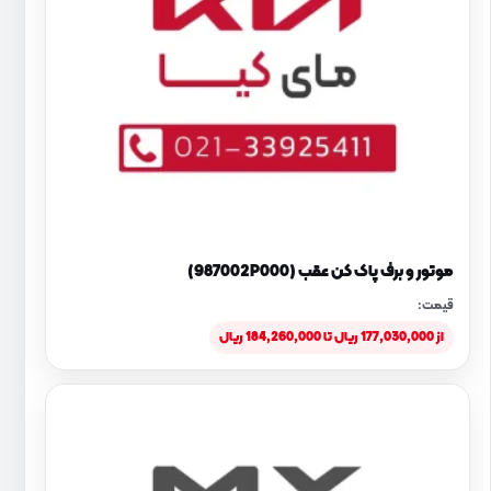
موتور و برف پاک کن عقب (987002P000)
قیمت:
از 177,030,000 ریال تا 184,260,000 ریال