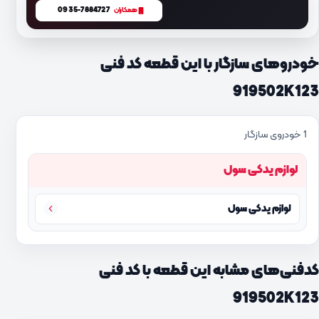
0935-7884727
همکاران
خودروهای سازگار با این قطعه کد فنی
919502K123
1 خودروی سازگار
لوازم یدکی سول
لوازم یدکی سول
کدفنی‌های مشابه این قطعه با کد فنی
919502K123