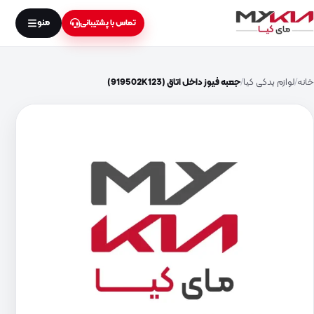
منو
تماس با پشتیبانی
خانه
لوازم یدکی کیا
جعبه فیوز داخل اتاق (919502K123)