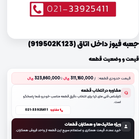
جعبه فیوز داخل اتاق (919502K123)
قیمت و وضعیت قطعه
323,860,000
311,160,000
قیمت حدودی قطعه:
از
ریال
تا
ریال
مشاوره در انتخاب قطعه
کارشناس فنی مای کیا برای انتخاب دقیق قطعه مناسب خودرو شما پاسخگو
است.
021-33925411
مشاوره
ویژه مکانیک‌ها و همکاران قطعات
خرید عمده، قیمت همکاری و استعلام سریع این قطعه از واحد فروش همکاران.