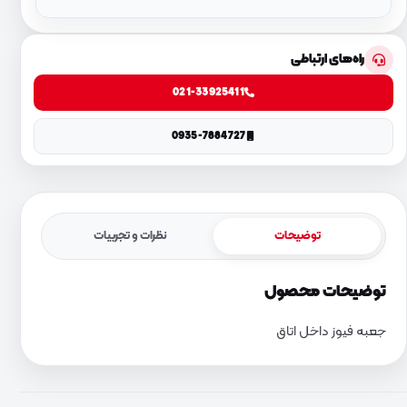
راه‌های ارتباطی
021-33925411
0935-7884727
توضیحات
نظرات و تجربیات
توضیحات محصول
جعبه فیوز داخل اتاق