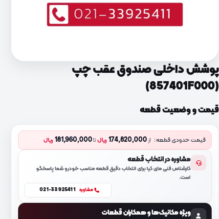
پوشش داخلی صندوق عقب چپ
(857401F000)
قیمت و وضعیت قطعه
181,960,000
174,820,000
قیمت حدودی قطعه:
از
ریال
تا
ریال
مشاوره در انتخاب قطعه
کارشناس فنی مای کیا برای انتخاب دقیق قطعه مناسب خودرو شما پاسخگو
است.
021-33925411
مشاوره
ویژه مکانیک‌ها و همکاران قطعات