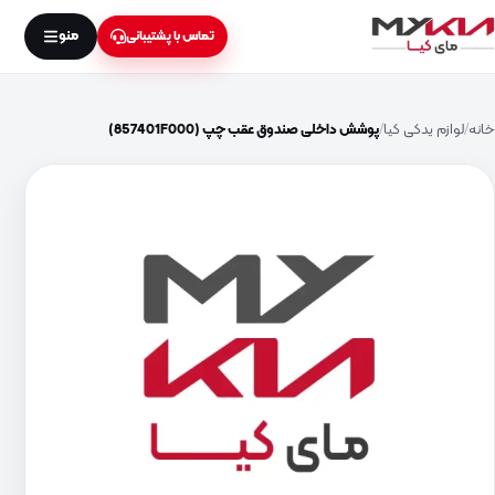
منو
تماس با پشتیبانی
خانه
لوازم یدکی کیا
پوشش داخلی صندوق عقب چپ (857401F000)