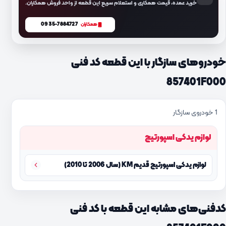
خرید عمده، قیمت همکاری و استعلام سریع این قطعه از واحد فروش همکاران.
0935-7884727
همکاران
خودروهای سازگار با این قطعه کد فنی
857401F000
1 خودروی سازگار
لوازم یدکی اسپورتیج
لوازم یدکی اسپورتیج قدیم KM (سال 2006 تا 2010)
کدفنی‌های مشابه این قطعه با کد فنی