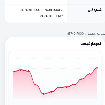
شماره فنی
857401F000, 857401F000EZ,
857401F000WK
شناسه محصول:
857401F000
نمودار قیمت