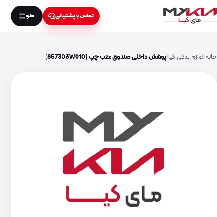
منو
تماس با پشتیبانی
خانه
لوازم یدکی کیا
پوشش داخلی صندوق عقب چپ (857303W010)