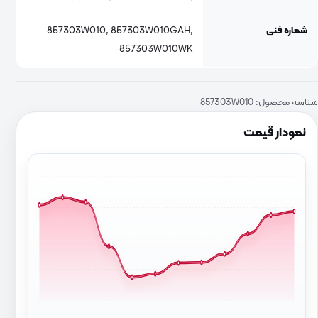
شماره فنی
857303W010, 857303W010GAH,
857303W010WK
شناسه محصول:
857303W010
نمودار قیمت