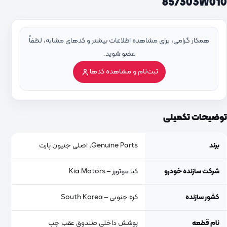
857303W010
همکار گرامی، برای مشاهده اطلاعات بیشتر و کدهای مشابه، لطفاً
عضو شوید.
ثبت‌نام و مشاهده کدها
توضیحات تکمیلی
برند
Genuine Parts, اصلی جنیون پارت
شرکت سازنده خودرو
کیا موتورز – Kia Motors
کشور سازنده
کره جنوبی – South Korea
نام قطعه
پوشش داخلی صندوق عقب چپ