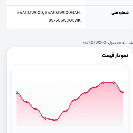
شماره فنی
857303W000, 857303W000GAH,
857303W000WK
شناسه محصول:
857303W000
نمودار قیمت