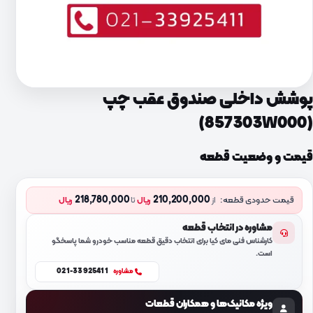
پوشش داخلی صندوق عقب چپ
(857303W000)
قیمت و وضعیت قطعه
218,780,000
210,200,000
قیمت حدودی قطعه:
از
ریال
تا
ریال
مشاوره در انتخاب قطعه
کارشناس فنی مای کیا برای انتخاب دقیق قطعه مناسب خودرو شما پاسخگو
است.
021-33925411
مشاوره
ویژه مکانیک‌ها و همکاران قطعات