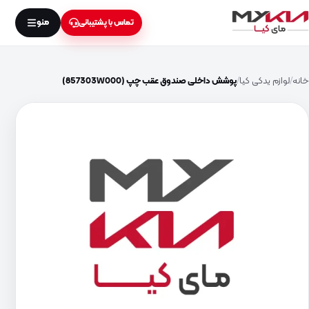
منو
تماس با پشتیبانی
خانه
لوازم یدکی کیا
پوشش داخلی صندوق عقب چپ (857303W000)