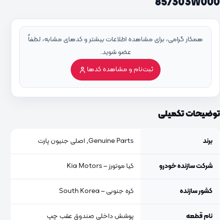
857303W000
همکار گرامی، برای مشاهده اطلاعات بیشتر و کدهای مشابه، لطفاً
عضو شوید.
ثبت‌نام و مشاهده کدها
توضیحات تکمیلی
برند
Genuine Parts, اصلی جنیون پارت
شرکت سازنده خودرو
کیا موتورز – Kia Motors
کشور سازنده
کره جنوبی – South Korea
نام قطعه
پوشش داخلی صندوق عقب چپ