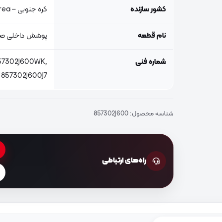
کشور سازنده
کره جنوبی – South Korea
نام قطعه
پوشش داخلی ص
شماره فنی
57302J600WK,
857302J600J7
شناسه محصول:
857302J600
راه‌های ارتباطی