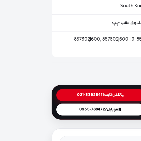
ندوق عقب چپ
857302J600, 857302J600H9, 8
تلفن ثابت
021-33925411
موبایل
0935-7884727