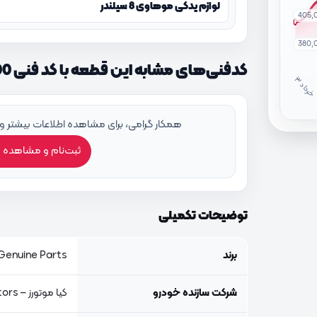
لوازم یدکی موهاوی 8 سیلندر
405,
380,
کدفنی‌های مشابه این قطعه با کد فنی 857302J600
خ
ر
دا
همکار گرامی، برای مشاهده اطلاعات بیشتر و
ثبت‌نام و مشاهده 
توضیحات تکمیلی
برند
Genuine Parts, اصلی جنیون پار
شرکت سازنده خودرو
کیا موتورز – Kia Motors