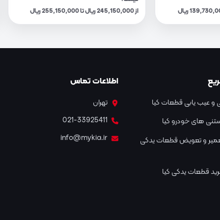
از 245,150,000 ریال تا 255,150,000 ریال
یع
اطلاعات تماس
و عیب یابی قطعات کیا
تهران
021-33925411
نستنی های خودرو کیا
info@mykia.ir
عمیر و تعویض قطعات یدکی
ید قطعات یدکی کیا