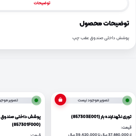
توضیحات
توضیحات محصول
پوشش داخلی صندوق عقب چپ
تصویر موجود نیست
تصویر موجو
توری نگهدارنده بار (857303E001)
پوشش داخلی صندوق ع
(857301F000)
قیمت:
از 37,880,000 ریال تا 39,420,000 ریال
قیمت: