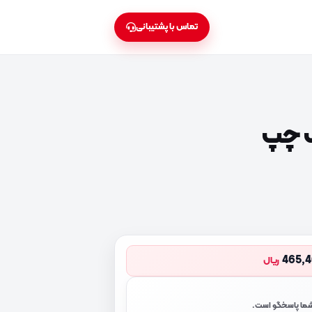
تماس با پشتیبانی
 چپ
465,
ریال
 شما پاسخگو است.