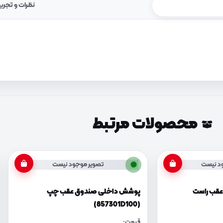
نظرات و تجرب
محصولات مرتبط
د نیست
تصویر موجود نیست
قب راست
پوشش داخلی صندوق عقب چپ
(857301D100)
قیمت: