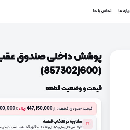
باره ما
تماس با ما
پوشش داخلی صندوق عقب
(857302J600)
قیمت و وضعیت قطعه
400,000
447,150,000
قیمت حدودی قطعه:
از
ریال
تا
مشاوره در انتخاب قطعه
کارشناس فنی مای کیا برای انتخاب دقیق قطعه مناسب خودرو