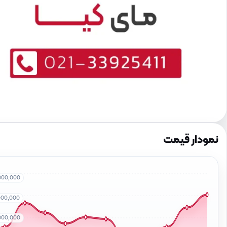
نمودار قیمت
000,000
000,000
000,000