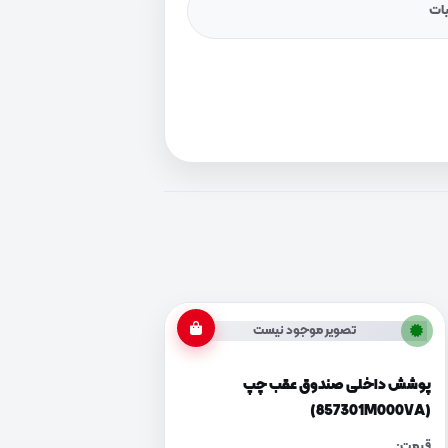
یات
تصویر موجود نیست
پوشش داخلی صندوق عقب چپ
(857301M000VA)
قیمت: