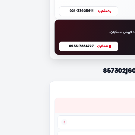
021-33925411
مشاوره
د فروش همکاران.
0935-7884727
همکاران