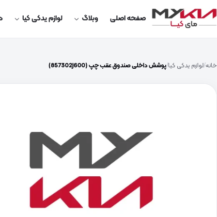
صفحه اصلی
وبلاگ
لوازم یدکی کیا
در
خانه
لوازم یدکی کیا
پوشش داخلی صندوق عقب چپ (857302J600)