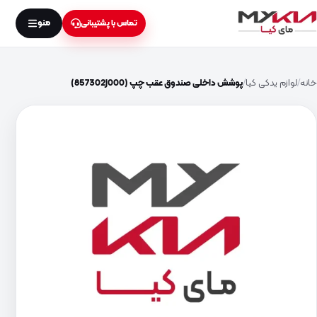
منو
تماس با پشتیبانی
خانه
لوازم یدکی کیا
پوشش داخلی صندوق عقب چپ (857302J000)