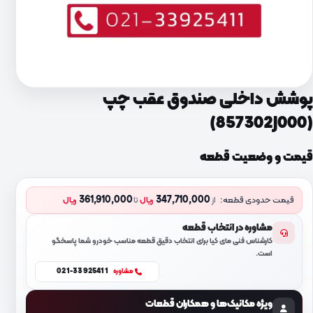
پوشش داخلی صندوق عقب چپ
(857302J000)
قیمت و وضعیت قطعه
361,910,000
347,710,000
قیمت حدودی قطعه:
از
ریال
تا
ریال
مشاوره در انتخاب قطعه
کارشناس فنی مای کیا برای انتخاب دقیق قطعه مناسب خودرو شما پاسخگو
است.
021-33925411
مشاوره
ویژه مکانیک‌ها و همکاران قطعات