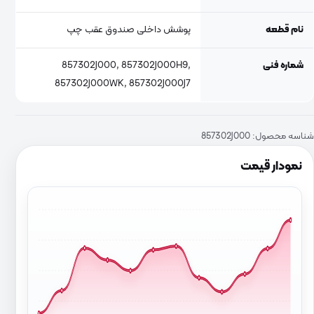
نام قطعه
پوشش داخلی صندوق عقب چپ
شماره فنی
857302J000, 857302J000H9,
857302J000WK, 857302J000J7
شناسه محصول:
857302J000
نمودار قیمت