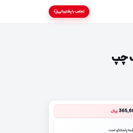
تماس با پشتیبانی
 چپ
365,6
ریال
 شما پاسخگو است.