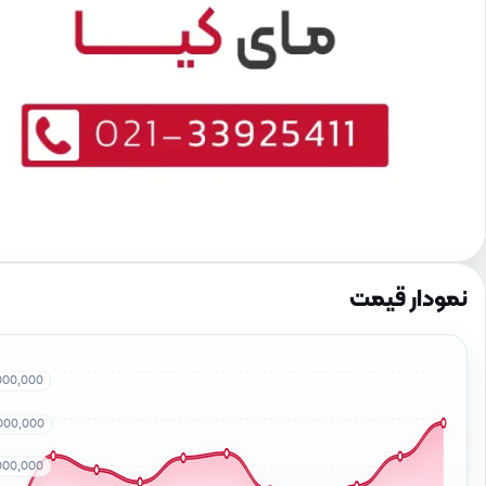
نمودار قیمت
000,000
000,000
000,000