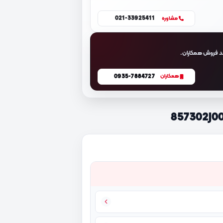
021-33925411
مشاوره
د فروش همکاران.
0935-7884727
همکاران