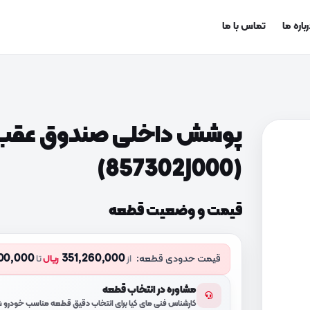
باره ما
تماس با ما
پوشش داخلی صندوق عقب
(857302J000)
قیمت و وضعیت قطعه
00,000
351,260,000
قیمت حدودی قطعه:
از
ریال
تا
مشاوره در انتخاب قطعه
کارشناس فنی مای کیا برای انتخاب دقیق قطعه مناسب خودرو