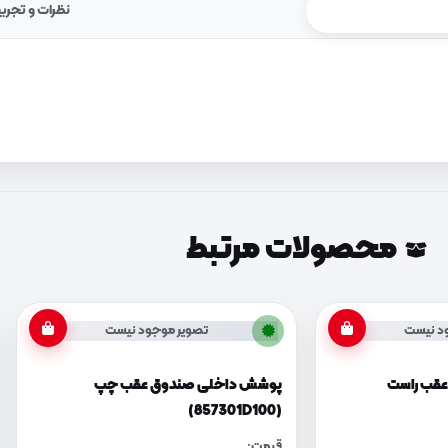
نظرات و تجرب
محصولات مرتبط
د نیست
تصویر موجود نیست
قب راست
پوشش داخلی صندوق عقب چپ
(857301D100)
قیمت: