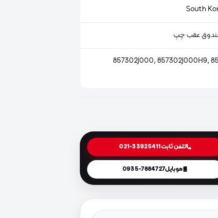
ندوق عقب چپ
857302J000, 857302J000H9, 8
تلفن ثابت
021-33925411
موبایل
0935-7884727