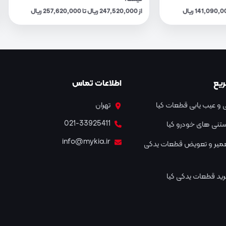
از 247,520,000 ریال تا 257,620,000 ریال
یع
اطلاعات تماس
و عیب یابی قطعات کیا
تهران
021-33925411
نستنی های خودرو کیا
info@mykia.ir
عمیر و تعویض قطعات یدکی
ید قطعات یدکی کیا