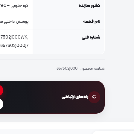
کشور سازنده
کره جنوبی – South Korea
نام قطعه
پوشش داخلی ص
شماره فنی
57302J000WK,
857302J000J7
شناسه محصول:
857302J000
راه‌های ارتباطی