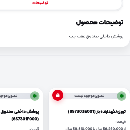
توضیحات
توضیحات محصول
پوشش داخلی صندوق عقب چپ
تصویر موجود نیست
تصویر موجو
توری نگهدارنده بار (857303E001)
پوشش داخلی صندوق ع
(857301F000)
قیمت:
از 38,240,000 ریال تا 39,810,000 ریال
قیمت: