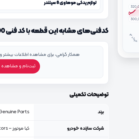
لوازم یدکی موهاوی 8 سیلندر
320,
300,
کدفنی‌های مشابه این قطعه با کد فنی 857302J000
خ
ر
دا
همکار گرامی، برای مشاهده اطلاعات بیشتر و
ثبت‌نام و مشاهده 
توضیحات تکمیلی
برند
Genuine Parts, اصلی جنیون پار
شرکت سازنده خودرو
کیا موتورز – Kia Motors