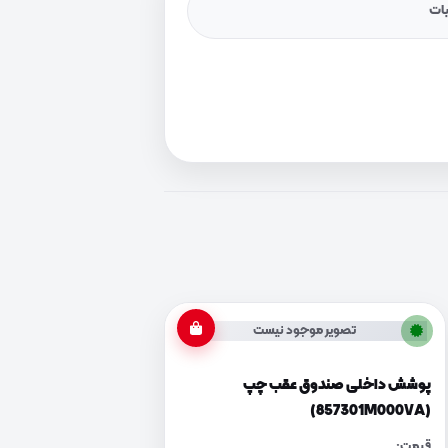
یات
تصویر موجود نیست
پوشش داخلی صندوق عقب چپ
(857301M000VA)
قیمت: