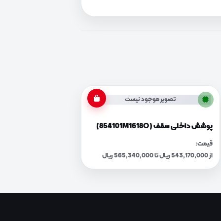
تصویر موجود نیست
پوشش داخلی سقف (854101M1618O)
قیمت:
از 543,170,000 ریال تا 565,340,000 ریال