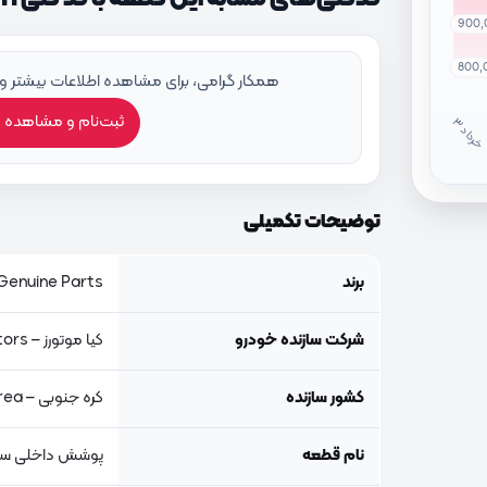
900,
800,
همکار گرامی، برای مشاهده اطلاعات بیشتر و
ثبت‌نام و مشاهده 
خ
ر
دا
توضیحات تکمیلی
برند
Genuine Parts, اصلی جنیون پار
شرکت سازنده خودرو
کیا موتورز – Kia Motors
کشور سازنده
کره جنوبی – South Korea
نام قطعه
پوشش داخلی س