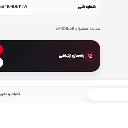
شماره فنی
 854104D511TW
شناسه محصول:
854104D511
راه‌های ارتباطی
نظرات و تجرب