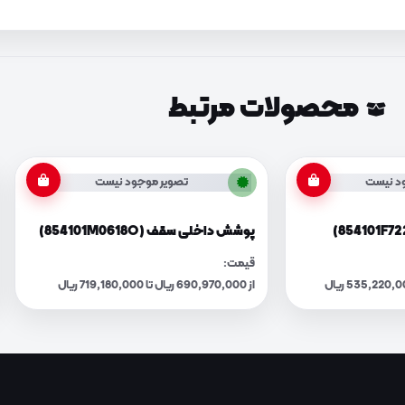
محصولات مرتبط
د نیست
تصویر موجود نیست
پوشش داخلی سقف (854101M0618O)
قیمت:
از 690,970,000 ریال تا 719,180,000 ریال