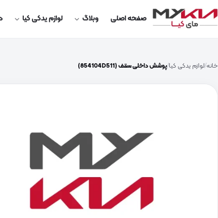
صفحه اصلی
وبلاگ
لوازم یدکی کیا
در
خانه
لوازم یدکی کیا
پوشش داخلی سقف (854104D511)