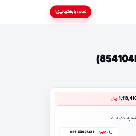
تماس با پشتیبانی
1,118,4
ریال
 شما پاسخگو است.
021-33925411
مشاوره