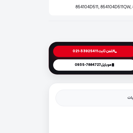
854104D511, 854104D511QW,
تلفن ثابت
021-33925411
موبایل
0935-7884727
یات