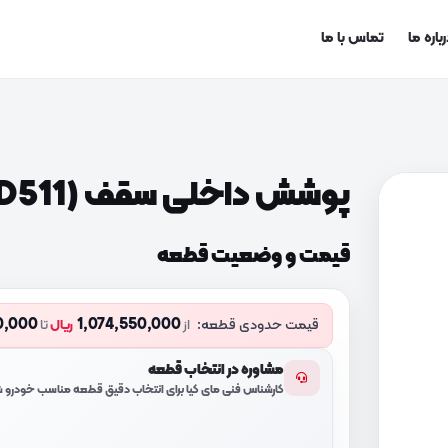
باره ما
تماس با ما
پوشش داخلی سقف (854104D511)
قیمت و وضعیت قطعه
10,000
1,074,550,000
قیمت حدودی قطعه:
از
ریال
تا
مشاوره در انتخاب قطعه
کارشناس فنی مای کیا برای انتخاب دقیق قطعه مناسب خودرو