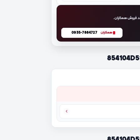
د فروش همکاران.
0935-7884727
همکاران