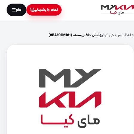
منو
تماس با پشتیبانی
خانه
لوازم یدکی کیا
پوشش داخلی سقف (854101M181)