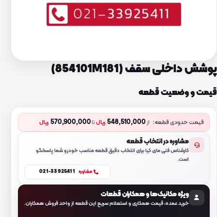
پوشش داخلی سقف (854101M181)
قیمت و وضعیت قطعه
570,900,000
548,510,000
قیمت حدودی قطعه:
از
ریال
تا
ریال
مشاوره در انتخاب قطعه
کارشناس فنی مای کیا برای انتخاب دقیق قطعه مناسب خودرو شما پاسخگو
است.
021-33925411
مشاوره
ویژه مکانیک‌ها و همکاران قطعات
خرید عمده، قیمت همکاری و استعلام سریع این قطعه از واحد فروش همکاران.