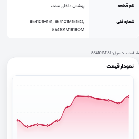
نام قطعه
پوشش داخلی سقف
شماره فنی
854101M181, 854101M1818O,
854101M1818OM
شناسه محصول:
854101M181
نمودار قیمت