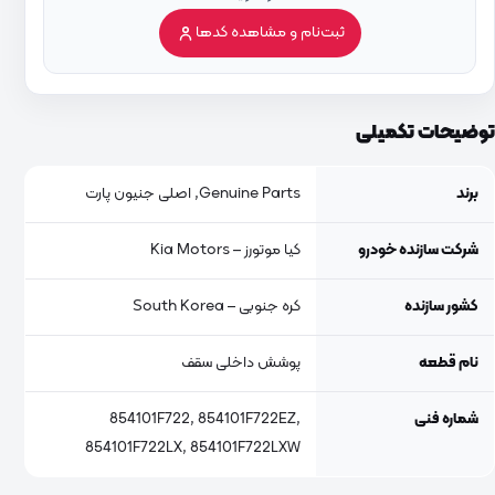
ثبت‌نام و مشاهده کدها
توضیحات تکمیلی
برند
Genuine Parts, اصلی جنیون پارت
شرکت سازنده خودرو
کیا موتورز – Kia Motors
کشور سازنده
کره جنوبی – South Korea
نام قطعه
پوشش داخلی سقف
شماره فنی
854101F722, 854101F722EZ,
854101F722LX, 854101F722LXW