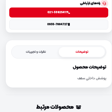
راه‌های ارتباطی
021-33925411
0935-7884727
توضیحات
نظرات و تجربیات
توضیحات محصول
پوشش داخلی سقف
محصولات مرتبط