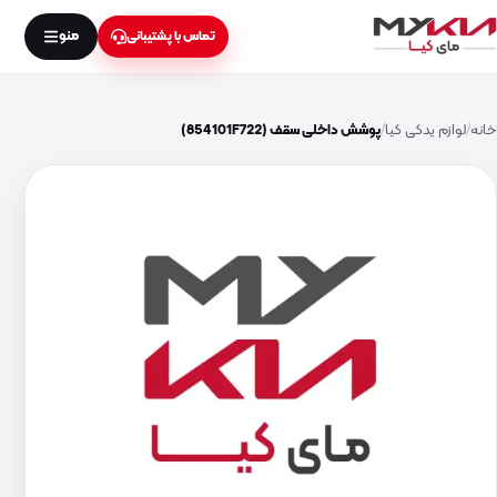
منو
تماس با پشتیبانی
خانه
لوازم یدکی کیا
پوشش داخلی سقف (854101F722)