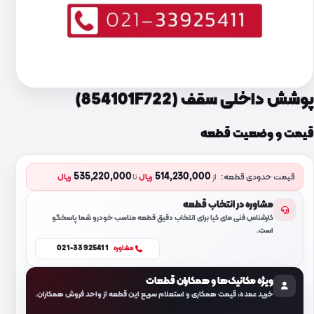
پوشش داخلی سقف (854101F722)
قیمت و وضعیت قطعه
535,220,000
514,230,000
قیمت حدودی قطعه:
از
ریال
تا
ریال
مشاوره در انتخاب قطعه
کارشناس فنی مای کیا برای انتخاب دقیق قطعه مناسب خودرو شما پاسخگو
است.
021-33925411
مشاوره
ویژه مکانیک‌ها و همکاران قطعات
خرید عمده، قیمت همکاری و استعلام سریع این قطعه از واحد فروش همکاران.