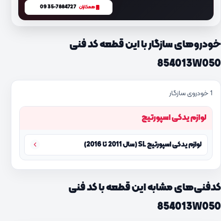
0935-7884727
همکاران
خودروهای سازگار با این قطعه کد فنی
854013W050
1 خودروی سازگار
لوازم یدکی اسپورتیج
لوازم یدکی اسپورتیج SL (سال 2011 تا 2016)
کدفنی‌های مشابه این قطعه با کد فنی
854013W050