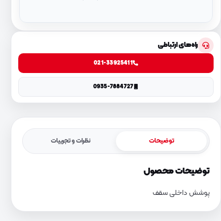
راه‌های ارتباطی
021-33925411
0935-7884727
توضیحات
نظرات و تجربیات
توضیحات محصول
پوشش داخلی سقف