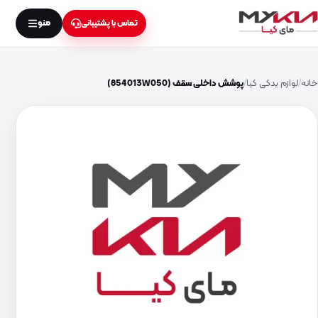
منو
تماس با پشتیبانی
خانه
لوازم یدکی کیا
پوشش داخلی سقف (854013W050)