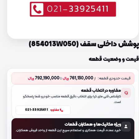
پوشش داخلی سقف (854013W050)
قیمت و وضعیت قطعه
792,190,000
761,130,000
قیمت حدودی قطعه:
از
ریال
تا
ریال
مشاوره در انتخاب قطعه
کارشناس فنی مای کیا برای انتخاب دقیق قطعه مناسب خودرو شما پاسخگو
است.
021-33925411
مشاوره
ویژه مکانیک‌ها و همکاران قطعات
خرید عمده، قیمت همکاری و استعلام سریع این قطعه از واحد فروش همکاران.