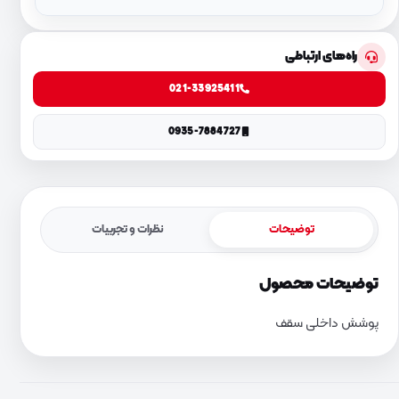
راه‌های ارتباطی
021-33925411
0935-7884727
توضیحات
نظرات و تجربیات
توضیحات محصول
پوشش داخلی سقف