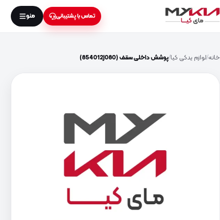
منو
تماس با پشتیبانی
خانه
لوازم یدکی کیا
پوشش داخلی سقف (854012J080)