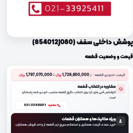
پوشش داخلی سقف (854012J080)
قیمت و وضعیت قطعه
1,797,070,000
1,726,600,000
قیمت حدودی قطعه:
از
ریال
تا
ریال
مشاوره در انتخاب قطعه
کارشناس فنی مای کیا برای انتخاب دقیق قطعه مناسب خودرو شما پاسخگو
است.
021-33925411
مشاوره
ویژه مکانیک‌ها و همکاران قطعات
خرید عمده، قیمت همکاری و استعلام سریع این قطعه از واحد فروش همکاران.