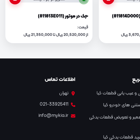
)
جک در موتور (811813E011)
قیمت:
از 20,520,000 ریال تا 21,350,000 ریال
یع
اطلاعات تماس
و عیب یابی قطعات کیا
تهران
021-33925411
نستنی های خودرو کیا
info@mykia.ir
عمیر و تعویض قطعات یدکی
ید قطعات یدکی کیا