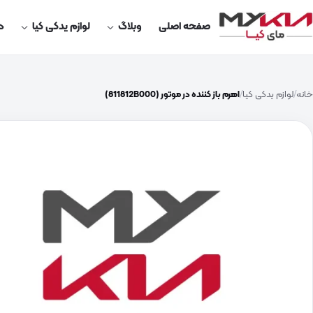
صفحه اصلی
وبلاگ
لوازم یدکی کیا
در
خانه
لوازم یدکی کیا
اهرم باز کننده در موتور (811812B000)