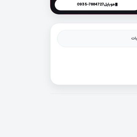
موبایل
0935-7884727
یات