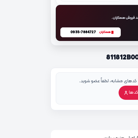
د فروش همکاران.
0935-7884727
همکاران
 کدهای مشابه، لطفاً عضو شوید.
کدها