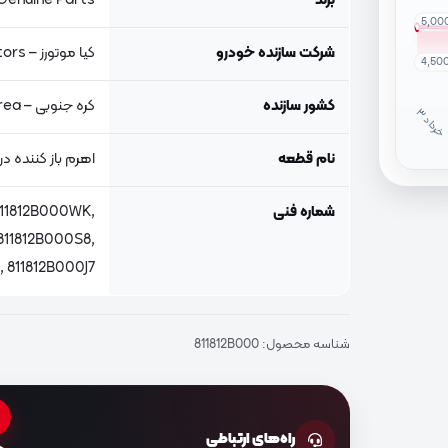
برند
Genuine Parts, اصلی جنیون پار
5,00
شرکت سازنده خودرو
کیا موتورز – Kia Motors
4,50
کشور سازنده
کره جنوبی – South Korea
خ
ر
دا
نام قطعه
اهرم باز کننده در
شماره فنی
811812B000WK,
811812B000S8,
 811812B000J7
شناسه محصول:
811812B000
راه‌های ارتباطی