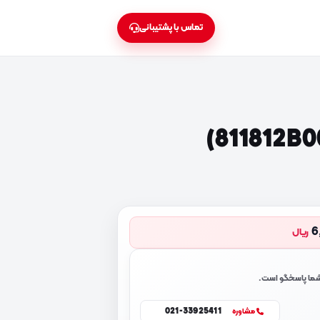
تماس با پشتیبانی
6
ریال
 شما پاسخگو است.
021-33925411
مشاوره