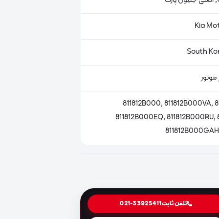
ت
 موتور
811812B000, 811812B000VA, 
811812B000EQ, 811812B000RU, 
811812B000GAH,
تلفن ثابت
021-33925411