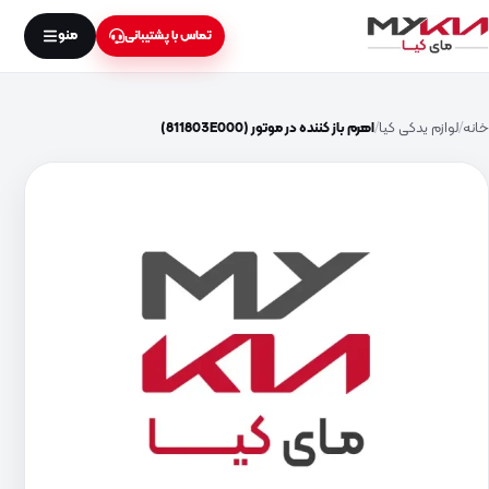
منو
تماس با پشتیبانی
خانه
لوازم یدکی کیا
اهرم باز کننده در موتور (811803E000)