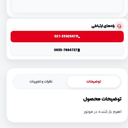
راه‌های ارتباطی
021-33925411
0935-7884727
توضیحات
نظرات و تجربیات
توضیحات محصول
اهرم باز کننده در موتور