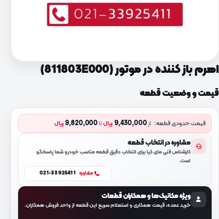
اهرم باز کننده در موتور (811803E000)
قیمت و وضعیت قطعه
9,820,000
9,430,000
قیمت حدودی قطعه:
از
ریال
تا
ریال
مشاوره در انتخاب قطعه
کارشناس فنی مای کیا برای انتخاب دقیق قطعه مناسب خودرو شما پاسخگو
است.
021-33925411
مشاوره
ویژه مکانیک‌ها و همکاران قطعات
خرید عمده، قیمت همکاری و استعلام سریع این قطعه از واحد فروش همکاران.