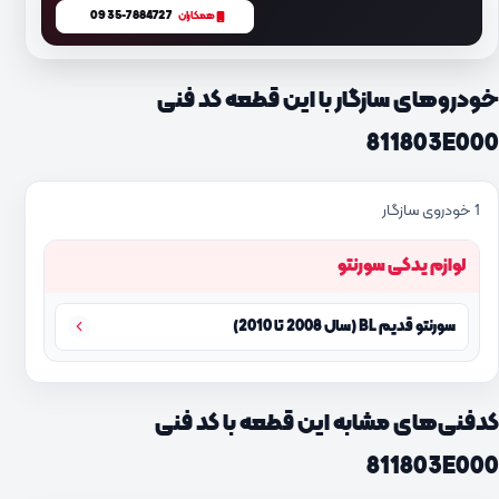
0935-7884727
همکاران
خودروهای سازگار با این قطعه کد فنی
811803E000
1 خودروی سازگار
لوازم یدکی سورنتو
سورنتو قدیم BL (سال 2008 تا 2010)
کدفنی‌های مشابه این قطعه با کد فنی
811803E000