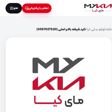
منو
تماس با پشتیبانی
خانه
لوازم یدکی کیا
کلید شیشه بالابر اصلی (935702T520)