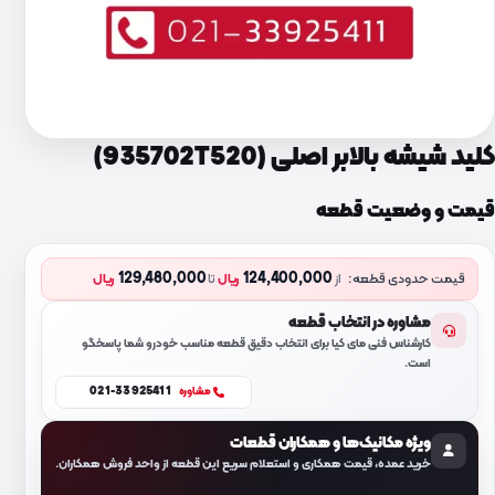
کلید شیشه بالابر اصلی (935702T520)
قیمت و وضعیت قطعه
129,480,000
124,400,000
قیمت حدودی قطعه:
از
ریال
تا
ریال
مشاوره در انتخاب قطعه
کارشناس فنی مای کیا برای انتخاب دقیق قطعه مناسب خودرو شما پاسخگو
است.
021-33925411
مشاوره
ویژه مکانیک‌ها و همکاران قطعات
خرید عمده، قیمت همکاری و استعلام سریع این قطعه از واحد فروش همکاران.