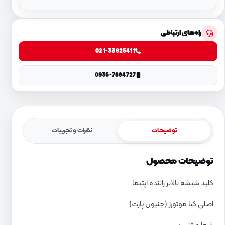
راه‌های ارتباطی
021-33925411
0935-7884727
توضیحات
نظرات و تجربیات
توضیحات محصول
کلید شیشه بالابر راننده اپتیما
اصلی کیا موتورز (جنیون پارت)