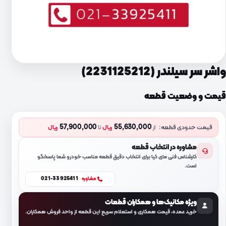
واشر سر سیلندر (2231125212)
قیمت و وضعیت قطعه
57,900,000
55,630,000
قیمت حدودی قطعه:
از
ریال
تا
ریال
مشاوره در انتخاب قطعه
کارشناس فنی مای کیا برای انتخاب دقیق قطعه مناسب خودرو شما پاسخگو
است.
021-33925411
مشاوره
ویژه مکانیک‌ها و همکاران قطعات
خرید عمده، قیمت همکاری و استعلام سریع این قطعه از واحد فروش همکاران.