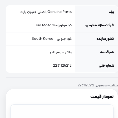
برند
Genuine Parts, اصلی جنیون پارت
شرکت سازنده خودرو
کیا موتورز – Kia Motors
کشور سازنده
کره جنوبی – South Korea
نام قطعه
واشر سر سیلندر
شماره فنی
2231125212
شناسه محصول:
2231125212
نمودار قیمت