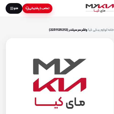
منو
تماس با پشتیبانی
خانه
لوازم یدکی کیا
واشر سر سیلندر (2231125212)