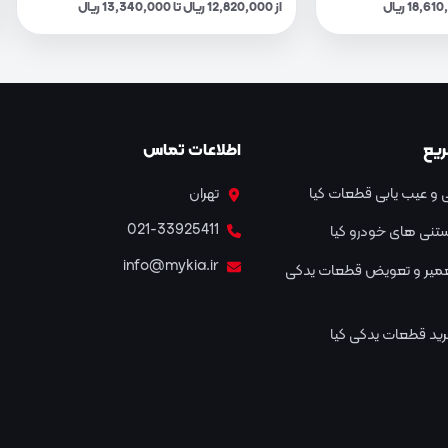
از 12,820,000 ریال تا 13,340,000 ریال
یع
اطلاعات تماس
و عیب یابی قطعات کیا
تهران
021-33925411
نستنی های خودرو کیا
info@mykia.ir
عمیر و تعویض قطعات یدکی
ید قطعات یدکی کیا