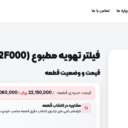
باره ما
تماس با ما
فیلتر تهویه مطبوع (971332F000)
قیمت و وضعیت قطعه
060,000
22,150,000
قیمت حدودی قطعه:
از
ریال
تا
مشاوره در انتخاب قطعه
کارشناس فنی مای کیا برای انتخاب دقیق قطعه مناسب خودرو