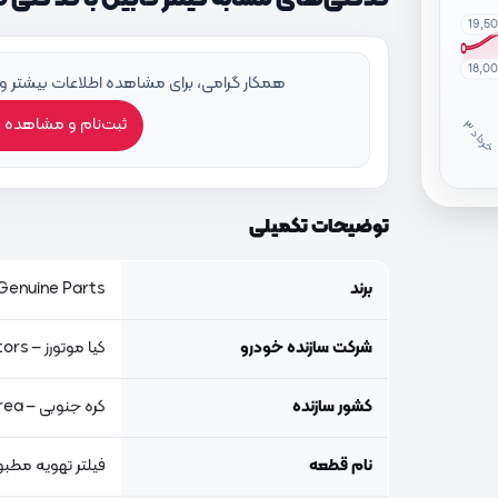
19,5
18,0
همکار گرامی، برای مشاهده اطلاعات بیشتر و
ثبت‌نام و مشاهده 
خ
ر
دا
توضیحات تکمیلی
برند
Genuine Parts, اصلی جنیون پار
شرکت سازنده خودرو
کیا موتورز – Kia Motors
کشور سازنده
کره جنوبی – South Korea
نام قطعه
فیلتر تهویه مطبو