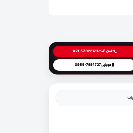
تلفن ثابت
021-33925411
موبایل
0935-7884727
یات