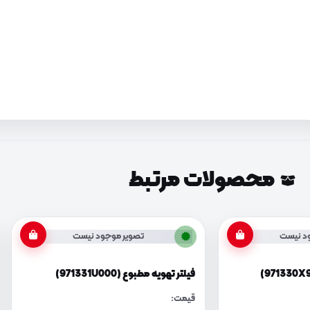
محصولات مرتبط
د نیست
تصویر موجود نیست
فیلتر تهویه مطبوع (971331U000)
قیمت: