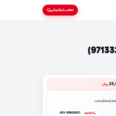
تماس با پشتیبانی
23,
ریال
 شما پاسخگو است.
021-33925411
مشاوره