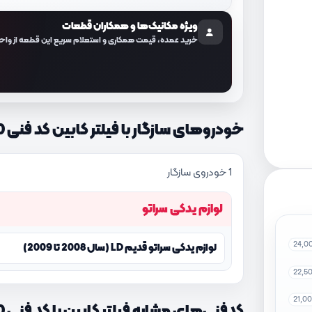
ویژه مکانیک‌ها و همکاران قطعات
خرید عمده، قیمت همکاری و استعلام سریع این قطعه از واح
خودروهای سازگار با فیلتر کابین کد فنی 971332F000
1 خودروی سازگار
لوازم یدکی سراتو
24,0
لوازم یدکی سراتو قدیم LD (سال 2008 تا 2009)
22,5
21,0
کدفنی‌های مشابه فیلتر کابین با کد فنی 971332F000