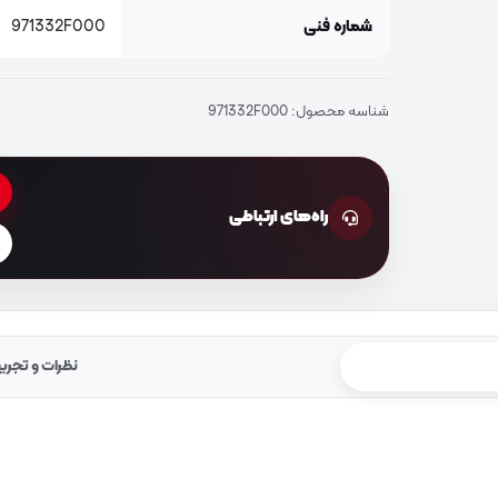
شماره فنی
971332F000
شناسه محصول:
971332F000
راه‌های ارتباطی
نظرات و تجرب