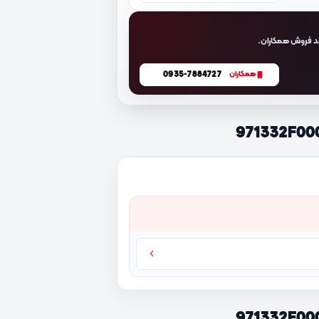
د فروش همکاران.
0935-7884727
همکاران