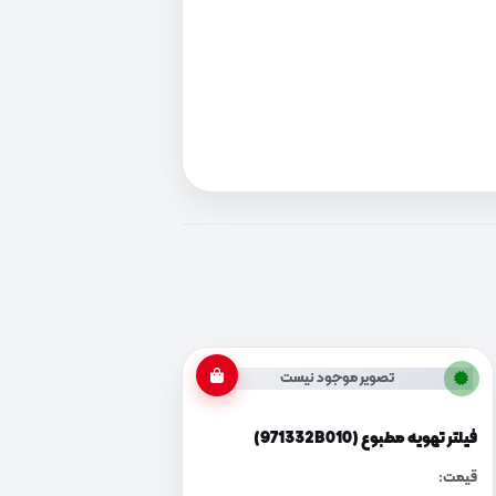
تصویر موجود نیست
فیلتر تهویه مطبوع (971332B010)
قیمت: