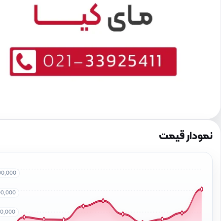
نمودار قیمت
00,000
00,000
00,000