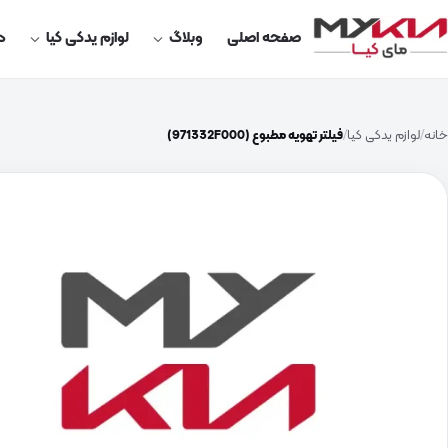
صفحه اصلی
وبلاگ
لوازم یدکی کیا
در
خانه
لوازم یدکی کیا
فیلتر تهویه مطبوع (971332F000)