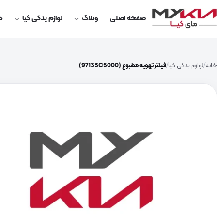
صفحه اصلی
وبلاگ
لوازم یدکی کیا
در
خانه
لوازم یدکی کیا
فیلتر تهویه مطبوع (97133C5000)