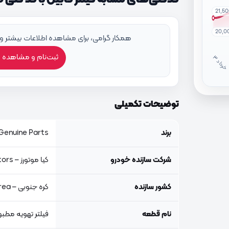
21,5
20,0
همکار گرامی، برای مشاهده اطلاعات بیشتر و
ثبت‌نام و مشاهده 
خ
ر
دا
توضیحات تکمیلی
برند
Genuine Parts, اصلی جنیون پار
شرکت سازنده خودرو
کیا موتورز – Kia Motors
کشور سازنده
کره جنوبی – South Korea
نام قطعه
فیلتر تهویه مطبو