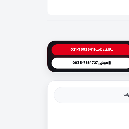
تلفن ثابت
021-33925411
موبایل
0935-7884727
یات