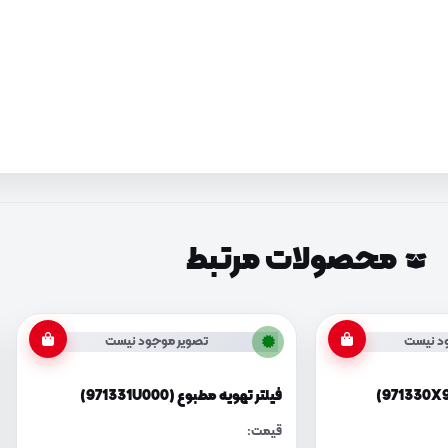
محصولات مرتبط
د نیست
تصویر موجود نیست
فیلتر تهویه مطبوع (971331U000)
قیمت: