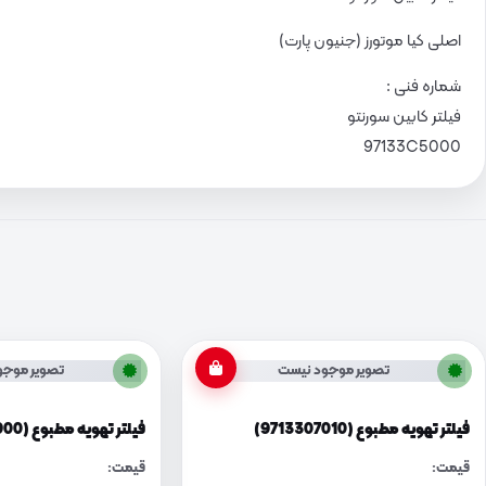
اصلی کیا موتورز (جنیون پارت)
شماره فنی :
فیلتر کابین سورنتو
97133C5000
تصویر موجود نیست
تصویر موجو
فیلتر تهویه مطبوع (9713307010)
فیلتر تهویه مطبوع (971330X900)
قیمت:
قیمت: