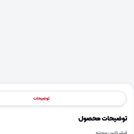
توضیحات
توضیحات محصول
فیلتر کابین سورنتو