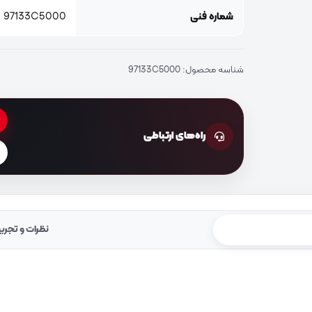
شماره فنی
97133C5000
شناسه محصول:
97133C5000
راه‌های ارتباطی
نظرات و تجرب