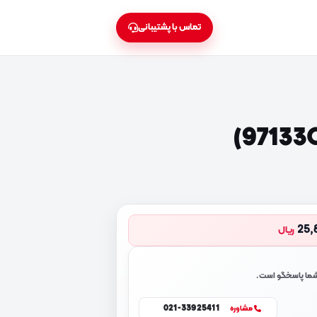
تماس با پشتیبانی
25,
ریال
 شما پاسخگو است.
021-33925411
مشاوره