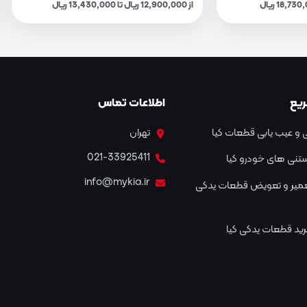
از 12,900,000 ریال تا 13,430,000 ریال
یع
اطلاعات تماس
و عیب یابی قطعات کیا
تهران
021-33925411
نستنی های خودرو کیا
info@mykia.ir
عمیر و تعویض قطعات یدکی
ید قطعات یدکی کیا