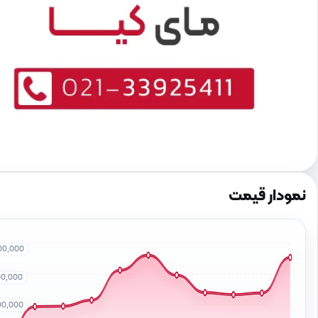
نمودار قیمت
00,000
00,000
00,000