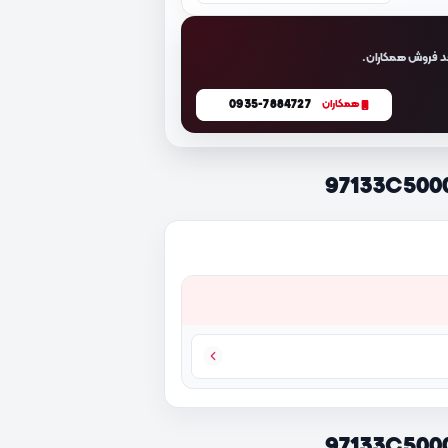
د فروش همکاران.
0935-7884727
همکاران