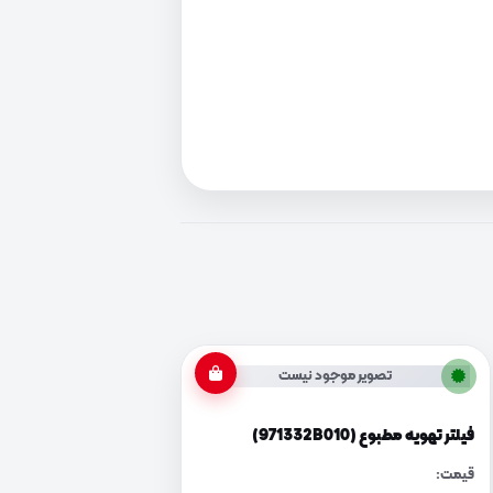
تصویر موجود نیست
فیلتر تهویه مطبوع (971332B010)
قیمت: