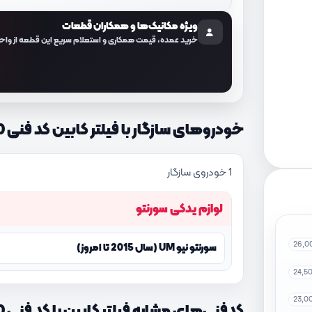
ویژه مکانیک‌ها و همکاران قطعات
خرید عمده، قیمت همکاری و استعلام سریع این قطعه از واح
خودروهای سازگار با فیلتر کابین کد فنی 97133C5000
1 خودروی سازگار
لوازم یدکی سورنتو
26,0
سورنتو نیو UM (سال 2015 تا امروز)
24,5
23,0
کدفنی‌های مشابه فیلتر کابین با کد فنی 97133C5000