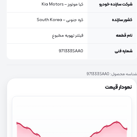
شرکت سازنده خودرو
کیا موتورز – Kia Motors
کشور سازنده
کره جنوبی – South Korea
نام قطعه
فیلتر تهویه مطبوع
شماره فنی
971333SAA0
شناسه محصول:
971333SAA0
نمودار قیمت