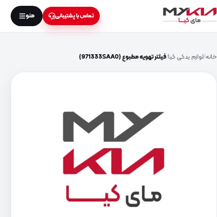
منو
تماس با پشتیبانی
خانه
لوازم یدکی کیا
فیلتر تهویه مطبوع (971333SAA0)