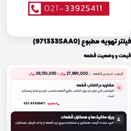
فیلتر تهویه مطبوع (971333SAA0)
قیمت و وضعیت قطعه
29,130,000
27,990,000
قیمت حدودی قطعه:
از
ریال
تا
ریال
مشاوره در انتخاب قطعه
کارشناس فنی مای کیا برای انتخاب دقیق قطعه مناسب خودرو شما پاسخگو
است.
021-33925411
مشاوره
ویژه مکانیک‌ها و همکاران قطعات
خرید عمده، قیمت همکاری و استعلام سریع این قطعه از واحد فروش همکاران.