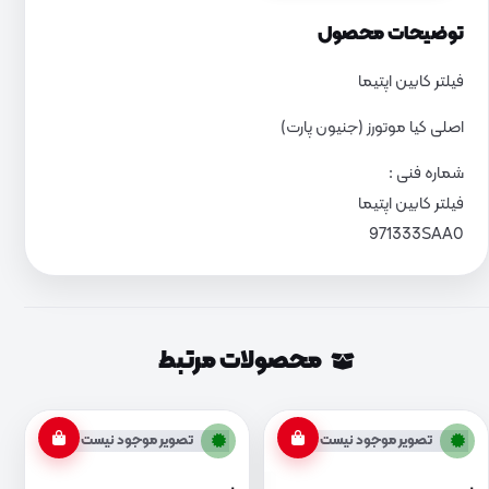
توضیحات محصول
فیلتر کابین اپتیما
اصلی کیا موتورز (جنیون پارت)
شماره فنی :
فیلتر کابین اپتیما
971333SAA0
محصولات مرتبط
تصویر موجود نیست
تصویر موجود نیست