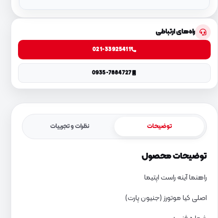
راه‌های ارتباطی
021-33925411
0935-7884727
توضیحات
نظرات و تجربیات
توضیحات محصول
راهنما آینه راست اپتیما
اصلی کیا موتورز (جنیون پارت)