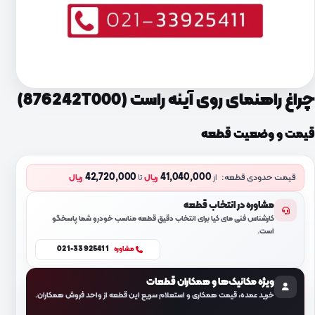
چراغ راهنمای روی آینه راست (876242T000)
قیمت و وضعیت قطعه
42,720,000
41,040,000
قیمت حدودی قطعه:
از
ریال
تا
ریال
مشاوره در انتخاب قطعه
کارشناس فنی مای کیا برای انتخاب دقیق قطعه مناسب خودرو شما پاسخگو
است.
021-33925411
مشاوره
ویژه مکانیک‌ها و همکاران قطعات
خرید عمده، قیمت همکاری و استعلام سریع این قطعه از واحد فروش همکاران.