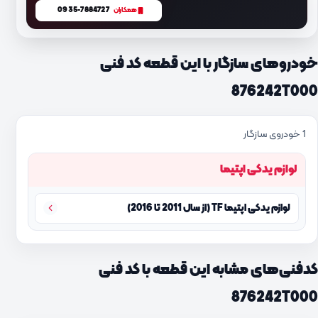
0935-7884727
همکاران
خودروهای سازگار با این قطعه کد فنی
876242T000
1 خودروی سازگار
لوازم یدکی اپتیما
لوازم یدکی اپتیما TF (از سال 2011 تا 2016)
کدفنی‌های مشابه این قطعه با کد فنی
876242T000