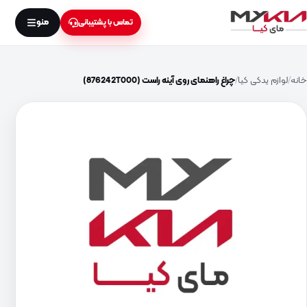
منو
تماس با پشتیبانی
خانه
لوازم یدکی کیا
چراغ راهنمای روی آینه راست (876242T000)