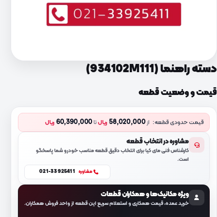
دسته راهنما (934102M111)
قیمت و وضعیت قطعه
60,390,000
58,020,000
قیمت حدودی قطعه:
از
ریال
تا
ریال
مشاوره در انتخاب قطعه
کارشناس فنی مای کیا برای انتخاب دقیق قطعه مناسب خودرو شما پاسخگو
است.
021-33925411
مشاوره
ویژه مکانیک‌ها و همکاران قطعات
خرید عمده، قیمت همکاری و استعلام سریع این قطعه از واحد فروش همکاران.