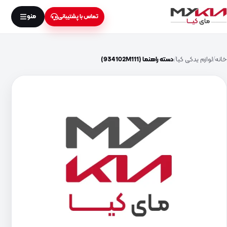
منو
تماس با پشتیبانی
خانه
لوازم یدکی کیا
دسته راهنما (934102M111)