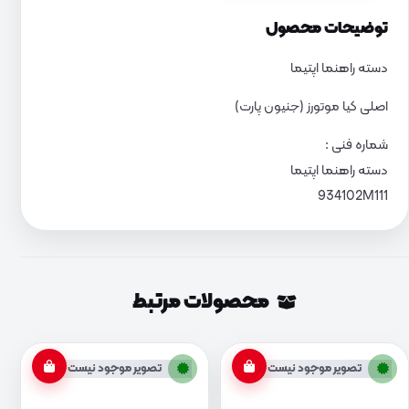
توضیحات محصول
دسته راهنما اپتیما
اصلی کیا موتورز (جنیون پارت)
شماره فنی :
دسته راهنما اپتیما
934102M111
محصولات مرتبط
تصویر موجود نیست
تصویر موجود نیست