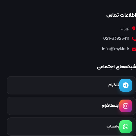
اطلاعات تماس
تهران
021-33925411
info@mykia.ir
شبکه‌های اجتماعی
تلگرام
اینستاگرام
واتساپ