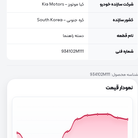
شرکت سازنده خودرو
کیا موتورز – Kia Motors
کشور سازنده
کره جنوبی – South Korea
نام قطعه
دسته راهنما
شماره فنی
934102M111
شناسه محصول:
934102M111
نمودار قیمت