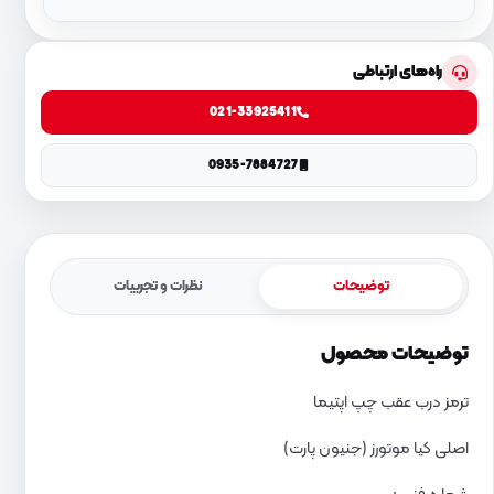
راه‌های ارتباطی
021-33925411
0935-7884727
توضیحات
نظرات و تجربیات
توضیحات محصول
ترمز درب عقب چپ اپتیما
اصلی کیا موتورز (جنیون پارت)