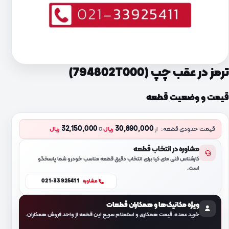
ترمز در عقب چپ (794802T000)
قیمت و وضعیت قطعه
32,150,000
30,890,000
قیمت حدودی قطعه:
از
ریال
تا
ریال
مشاوره در انتخاب قطعه
کارشناس فنی مای کیا برای انتخاب دقیق قطعه مناسب خودرو شما پاسخگو
است.
021-33925411
مشاوره
ویژه مکانیک‌ها و همکاران قطعات
خرید عمده، قیمت همکاری و استعلام سریع این قطعه از واحد فروش همکاران.