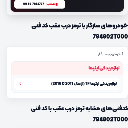
0935-7884727
همکاران
خودروهای سازگار با ترمز درب عقب کد فنی
794802T000
1 خودروی سازگار
لوازم یدکی اپتیما
لوازم یدکی اپتیما TF (از سال 2011 تا 2016)
کدفنی‌های مشابه ترمز درب عقب با کد فنی
794802T000