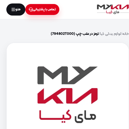
منو
تماس با پشتیبانی
خانه
لوازم یدکی کیا
ترمز در عقب چپ (794802T000)